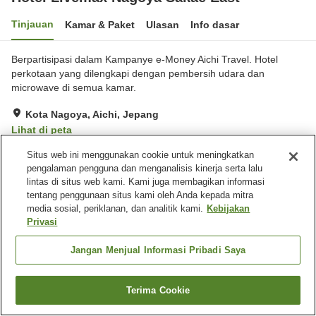
Tinjauan
Kamar & Paket
Ulasan
Info dasar
Berpartisipasi dalam Kampanye e-Money Aichi Travel. Hotel
perkotaan yang dilengkapi dengan pembersih udara dan
microwave di semua kamar.
Kota Nagoya, Aichi, Jepang
Lihat di peta
Ulasan:
170
3.3
Situs web ini menggunakan cookie untuk meningkatkan
pengalaman pengguna dan menganalisis kinerja serta lalu
lintas di situs web kami. Kami juga membagikan informasi
Fasilitas properti
tentang penggunaan situs kami oleh Anda kepada mitra
media sosial, periklanan, dan analitik kami.
Kebijakan
Spa / Salon kecantikan
Kafe
Privasi
Mesin penjual otomatis
Laundry berbayar
Jangan Menjual Informasi Pribadi Saya
Beranda
Jepang
Aichi
Kota Nagoya
Hotel Livemax Nagoya Sakae East
Terima Cookie
Cari kamar