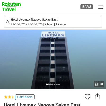
to
BARU
top
page
Hotel Livemax Nagoya Sakae East
22/08/2026
-
23/08/2026
|
2 tamu
|
1 kamar
38
Hotel bisnis
Hotel Livemax Nagoya Sakae East