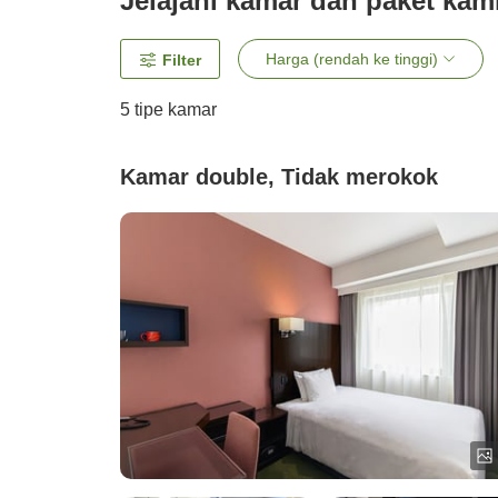
Jelajahi kamar dan paket kam
Harga (rendah ke tinggi)
Filter
5
tipe kamar
Kamar double, Tidak merokok