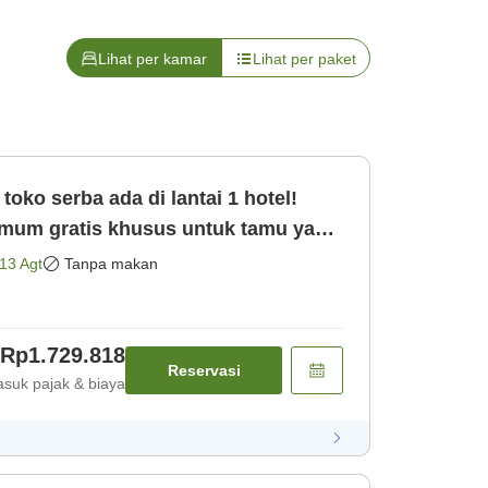
Lihat per kamar
Lihat per paket
toko serba ada di lantai 1 hotel!
mum gratis khusus untuk tamu yang
 [Kamar saja]
13 Agt
Tanpa makan
Rp1.729.818
Reservasi
suk pajak & biaya