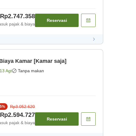
Rp2.747.358
Reservasi
suk pajak & biaya
AY Hanya Biaya Kamar [Kamar saja]
13 Agt
Tanpa makan
Rp3.052.620
5
%
Rp2.594.727
Reservasi
suk pajak & biaya