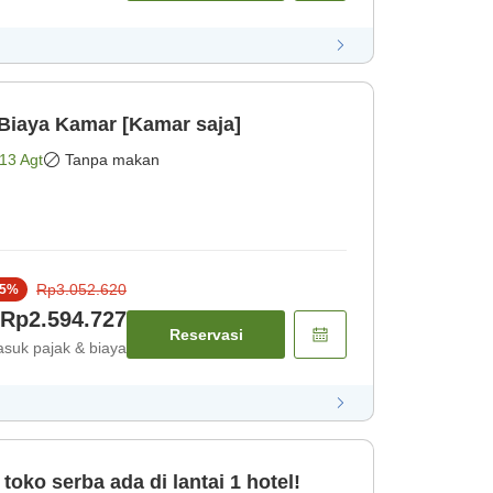
AY Hanya Biaya Kamar [Kamar saja]
13 Agt
Tanpa makan
Rp3.052.620
5
%
Rp2.594.727
Reservasi
suk pajak & biaya
toko serba ada di lantai 1 hotel!