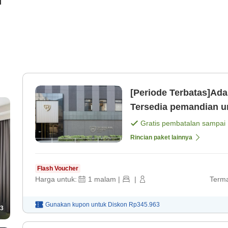
i
[Periode Terbatas]Ada 
Tersedia pemandian u
menginap! (Tanpa Mak
Gratis pembatalan sampai
Rincian paket lainnya
Flash Voucher
Harga untuk:
1
malam
|
|
Terma
Gunakan kupon untuk
Diskon
Rp345.963
3