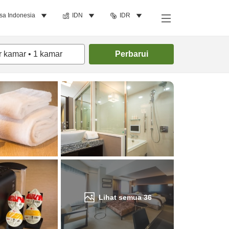
sa Indonesia
IDN
IDR
Cari kamar
r kamar
•
1
kamar
Perbarui
Lihat semua
36