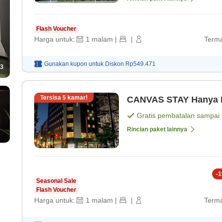
Flash Voucher
Harga untuk:
1
malam
|
|
Terma
Gunakan kupon untuk
Diskon
Rp549.471
3
Tersisa
5
kamar!
CANVAS ST
Gratis pembatalan sampai
Rincian paket lainnya
-
1
Seasonal Sale
Flash Voucher
Harga untuk:
1
malam
|
|
Terma