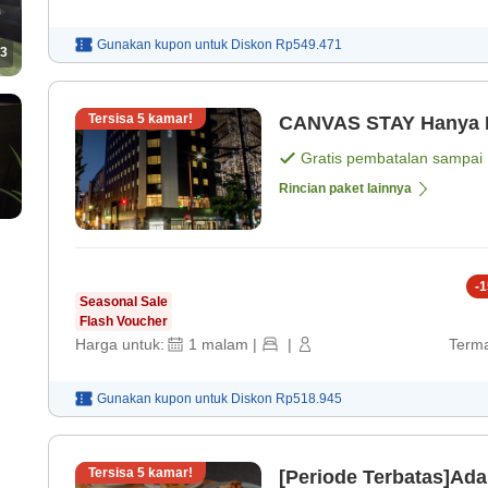
Gunakan kupon untuk
Diskon
Rp549.471
3
Tersisa
5
kamar!
CANVAS ST
Gratis pembatalan sampai
Rincian paket lainnya
-
1
Seasonal Sale
Flash Voucher
Harga untuk:
1
malam
|
|
Terma
Gunakan kupon untuk
Diskon
Rp518.945
Tersisa
5
kamar!
[Periode Terbatas]Ada 