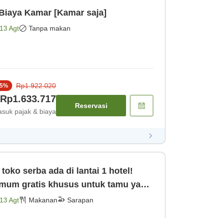
AY Hanya Biaya Kamar [Kamar saja]
13 Agt
Tanpa makan
Rp1.922.020
5
%
Rp1.633.717
Reservasi
suk pajak & biaya
toko serba ada di lantai 1 hotel!
mum gratis khusus untuk tamu yang
menginap! (Termasuk [Sarapan]
13 Agt
Makanan
Sarapan