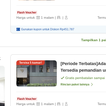
Flash Voucher
Harga untuk:
1
malam
|
|
Terma
Gunakan kupon untuk
Diskon
Rp451.787
Tampilkan
1
pa
k
Tersisa
5
kamar!
[Periode Terbatas]Ada 
Tersedia pemandian u
menginap! (Tanpa Mak
Gratis pembatalan sampai
Rincian paket lainnya
Flash Voucher
Harga untuk:
1
malam
|
|
Terma