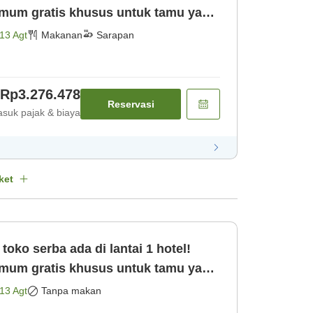
mum gratis khusus untuk tamu yang
menginap! (Termasuk [Sarapan]
13 Agt
Makanan
Sarapan
Rp3.276.478
Reservasi
suk pajak & biaya
ket
toko serba ada di lantai 1 hotel!
mum gratis khusus untuk tamu yang
 [Kamar saja]
13 Agt
Tanpa makan