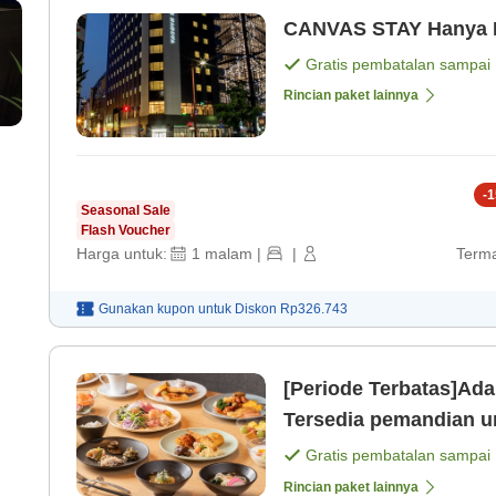
CANVAS ST
Gratis pembatalan sampai
Rincian paket lainnya
-
1
Seasonal Sale
Flash Voucher
Harga untuk:
1
malam
|
|
Terma
Gunakan kupon untuk
Diskon
Rp326.743
[Periode Terbatas]Ada 
Tersedia pemandian u
Gratis pembatalan sampai
Rincian paket lainnya