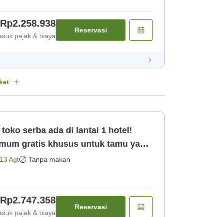
Rp2.258.938
Reservasi
suk pajak & biaya
ket
toko serba ada di lantai 1 hotel!
mum gratis khusus untuk tamu yang
 [Kamar saja]
13 Agt
Tanpa makan
Rp2.747.358
Reservasi
suk pajak & biaya