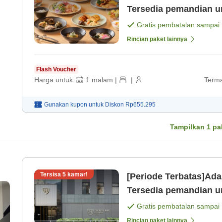
Tersedia pemandian u
Gratis pembatalan sampai
Rincian paket lainnya
Flash Voucher
Harga untuk:
1
malam
|
|
Terma
Gunakan kupon untuk
Diskon
Rp655.295
Tampilkan
1
pa
Tersisa
5
kamar!
[Periode Terbatas]Ada 
Tersedia pemandian u
menginap! (Tanpa Mak
Gratis pembatalan sampai
Rincian paket lainnya