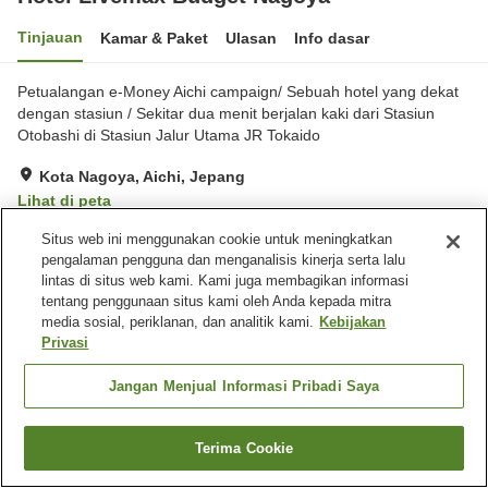
Tinjauan
Kamar & Paket
Ulasan
Info dasar
Petualangan e-Money Aichi campaign/ Sebuah hotel yang dekat
dengan stasiun / Sekitar dua menit berjalan kaki dari Stasiun
Otobashi di Stasiun Jalur Utama JR Tokaido
Kota Nagoya, Aichi, Jepang
Lihat di peta
Ulasan:
109
2.9
Situs web ini menggunakan cookie untuk meningkatkan
pengalaman pengguna dan menganalisis kinerja serta lalu
lintas di situs web kami. Kami juga membagikan informasi
Fasilitas properti
tentang penggunaan situs kami oleh Anda kepada mitra
media sosial, periklanan, dan analitik kami.
Kebijakan
Mesin penjual otomatis
Laundry berbayar
Privasi
Beranda
Jepang
Aichi
Kota Nagoya
Jangan Menjual Informasi Pribadi Saya
Hotel Livemax Budget Nagoya
Terima Cookie
Cari kamar