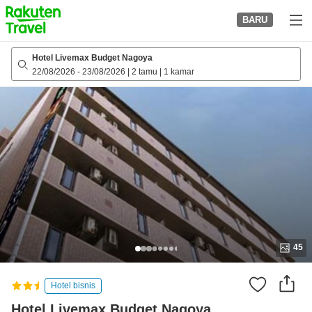
to
BARU
top
page
Hotel Livemax Budget Nagoya
22/08/2026
-
23/08/2026
|
2 tamu
|
1 kamar
45
Hotel bisnis
Hotel Livemax Budget Nagoya