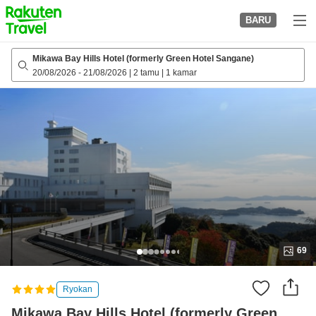
to
BARU
top
page
Mikawa Bay Hills Hotel (formerly Green Hotel Sangane)
20/08/2026
-
21/08/2026
|
2 tamu
|
1 kamar
69
Ryokan
Mikawa Bay Hills Hotel (formerly Green