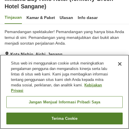
Hotel Sangane)
Tinjauan
Kamar & Paket
Ulasan
Info dasar
Pemandangan spektakuler! Pemandangan yang hanya bisa Anda
temui di sini. Pemandangan yang menakjubkan dari bukit akan
menjadi sorotan perjalanan Anda.
Kota Nishio, Aichi, Jepang
Lihat di peta
Situs web ini menggunakan cookie untuk meningkatkan
pengalaman pengguna dan menganalisis kinerja serta lalu
Sangat baik
Ulasan:
272
3.9
lintas di situs web kami. Kami juga membagikan informasi
tentang penggunaan situs kami oleh Anda kepada mitra
media sosial, periklanan, dan analitik kami.
Kebijakan
Fasilitas properti
Privasi
Tempat parkir
Sauna
Kolam renang
Restoran
Jangan Menjual Informasi Pribadi Saya
Beranda
Jepang
Aichi
Kota Nishio
Terima Cookie
Cari kamar
Mikawa Bay Hills Hotel (formerly Green Hotel Sangane)