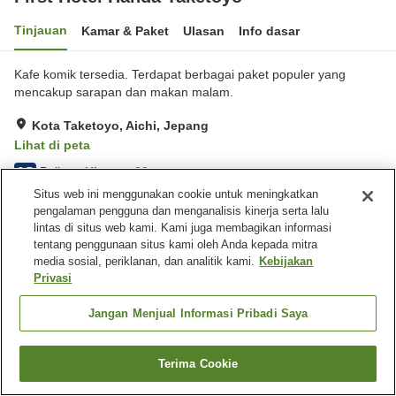
Tinjauan
Kamar & Paket
Ulasan
Info dasar
Kafe komik tersedia. Terdapat berbagai paket populer yang
mencakup sarapan dan makan malam.
Kota Taketoyo, Aichi, Jepang
Lihat di peta
Baik
Ulasan:
89
3.7
Situs web ini menggunakan cookie untuk meningkatkan
pengalaman pengguna dan menganalisis kinerja serta lalu
Fasilitas properti
lintas di situs web kami. Kami juga membagikan informasi
tentang penggunaan situs kami oleh Anda kepada mitra
Tempat parkir
Kafe
media sosial, periklanan, dan analitik kami.
Kebijakan
Mesin penjual otomatis
Laundry berbayar
Privasi
Beranda
Jepang
Aichi
Kota Taketoyo
Jangan Menjual Informasi Pribadi Saya
First Hotel Handa Taketoyo
Terima Cookie
Cari kamar