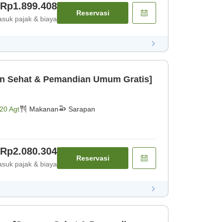
Rp1.899.408
Reservasi
suk pajak & biaya
an Sehat & Pemandian Umum Gratis]
20 Agt
Makanan
Sarapan
Rp2.080.304
Reservasi
suk pajak & biaya