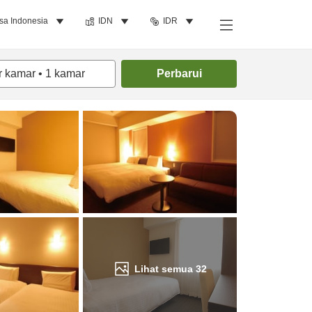
sa Indonesia
IDN
IDR
Cari kamar
r kamar
•
1
kamar
Perbarui
Lihat semua
32