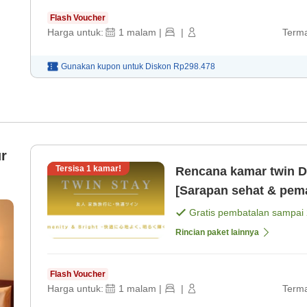
Flash Voucher
Harga untuk:
1
malam
|
|
Terma
Gunakan kupon untuk
Diskon
Rp298.478
r
Tersisa
1
kamar!
Rencana kamar twin D
[Sarapan sehat & pem
Gratis pembatalan sampai
Rincian paket lainnya
Flash Voucher
Harga untuk:
1
malam
|
|
Terma