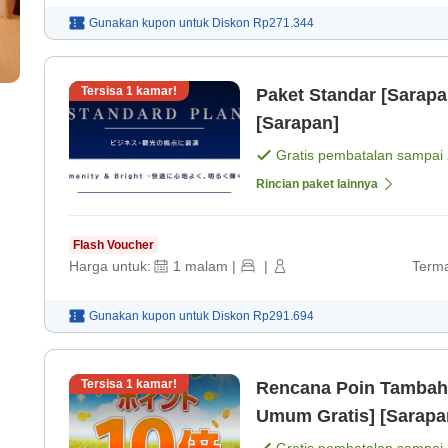
Gunakan kupon untuk
Diskon
Rp271.344
Tersisa
1
kamar!
Paket Standar [Sarap
[Sarapan]
Gratis pembatalan sampai
Rincian paket lainnya
Flash Voucher
Harga untuk:
1
malam
|
|
Terma
Gunakan kupon untuk
Diskon
Rp291.694
Tersisa
1
kamar!
Rencana Poin Tambah
Umum Gratis] [Sarapa