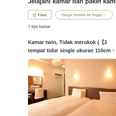
Jelajahi kamar dan paket kam
Harga (rendah ke tinggi)
Filter
7
tipe kamar
Kamar twin, Tidak merokok (【2
tempat tidur single ukuran 110cm・
TV 40 inci】)