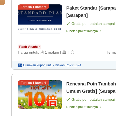
Tersisa
1
kamar!
Paket Standar [Sarap
[Sarapan]
Gratis pembatalan sampai
Rincian paket lainnya
Flash Voucher
Harga untuk:
1
malam
|
|
Terma
Gunakan kupon untuk
Diskon
Rp291.694
Tersisa
1
kamar!
Rencana Poin Tambah
Umum Gratis] [Sarapa
Gratis pembatalan sampai
Rincian paket lainnya