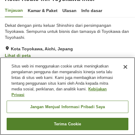
Tinjauan
Kamar & Paket
Ulasan
Info dasar
Dekat dengan pintu keluar Shinshiro dari persimpangan
Toyokawa. Sempurna untuk bisnis dan tamasya di Toyokawa dan
Toyohashi.
Kota Toyokawa, Aichi, Jepang
Lihat di peta
Sangat baik
Ulasan:
283
4
Situs web ini menggunakan cookie untuk meningkatkan
pengalaman pengguna dan menganalisis kinerja serta lalu
lintas di situs web kami. Kami juga membagikan informasi
Fasilitas properti
tentang penggunaan situs kami oleh Anda kepada mitra
media sosial, periklanan, dan analitik kami.
Kebijakan
Tempat parkir
Spa / Salon kecantikan
Privasi
Restoran
Mesin penjual otomatis
Jangan Menjual Informasi Pribadi Saya
Beranda
Jepang
Aichi
Kota Toyokawa
Hotel Route-Inn Toyokawa Inter
Terima Cookie
Cari kamar