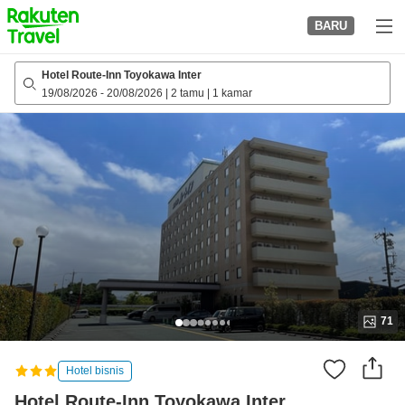
to
BARU
top
page
Hotel Route-Inn Toyokawa Inter
19/08/2026
-
20/08/2026
|
2 tamu
|
1 kamar
71
Hotel bisnis
Hotel Route-Inn Toyokawa Inter