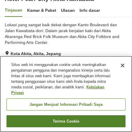
Tinjauan
Kamar & Paket
Ulasan
Info dasar
Lokasi yang sangat baik dekat dengan Kanto Boulevard dan
Jalan Kawabata-dori. Dalam jarak berjalan kaki dari Akita
Akarenga Red Brick Folk Museum dan Akita City Folklore and
Performing Arts Center.
Kota Akita, Akita, Jepang
Lihat di peta
Situs web ini menggunakan cookie untuk meningkatkan
Baik
Ulasan:
189
3.7
pengalaman pengguna dan menganalisis kinerja serta lalu
lintas di situs web kami. Kami juga membagikan informasi
tentang penggunaan situs kami oleh Anda kepada mitra
Fasilitas properti
media sosial, periklanan, dan analitik kami.
Kebijakan
Privasi
Tempat parkir
Spa / Salon kecantikan
Restoran
Lounge
Jangan Menjual Informasi Pribadi Saya
Beranda
Jepang
Akita
Kota Akita
Terima Cookie
Hotel Pearl City Akita Kawabata
Cari kamar