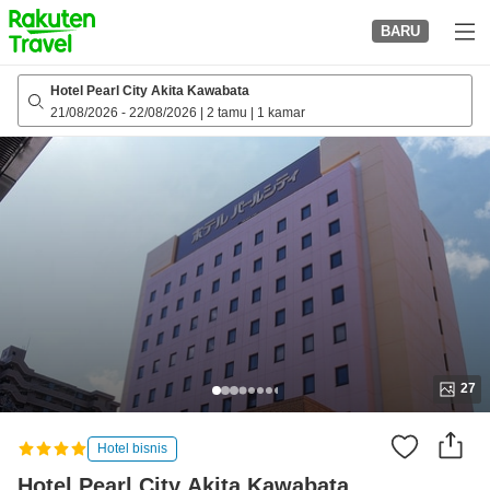
to
BARU
top
page
Hotel Pearl City Akita Kawabata
21/08/2026
-
22/08/2026
|
2 tamu
|
1 kamar
27
Hotel bisnis
Hotel Pearl City Akita Kawabata