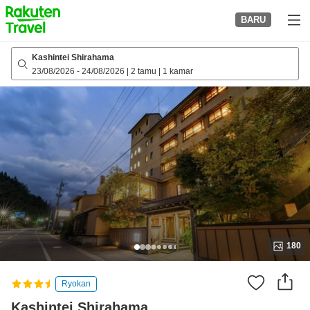
to
BARU
top
page
Kashintei Shirahama
23/08/2026
-
24/08/2026
|
2 tamu
|
1 kamar
180
Ryokan
Kashintei Shirahama