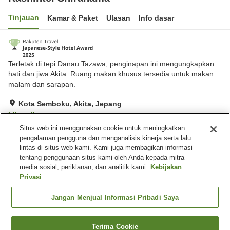
Tinjauan
Kamar & Paket
Ulasan
Info dasar
Terletak di tepi Danau Tazawa, penginapan ini mengungkapkan
hati dan jiwa Akita. Ruang makan khusus tersedia untuk makan
malam dan sarapan.
Kota Semboku, Akita, Jepang
Lihat di peta
Situs web ini menggunakan cookie untuk meningkatkan
Hebat
Ulasan:
228
4.6
pengalaman pengguna dan menganalisis kinerja serta lalu
lintas di situs web kami. Kami juga membagikan informasi
tentang penggunaan situs kami oleh Anda kepada mitra
Fasilitas properti
media sosial, periklanan, dan analitik kami.
Kebijakan
Wi-Fi
Mata air panas di dalam
Privasi
gedung
Makan pribadi
Lounge
Jangan Menjual Informasi Pribadi Saya
Beranda
Jepang
Akita
Kota Semboku
Terima Cookie
Cari kamar