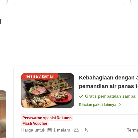
i
Tersisa
7
kamar!
Kebahagiaan dengan 
pemandian air panas 
kemewahan 【Hidangan
Gratis pembatalan sampai
Rincian paket lainnya
Penawaran spesial Rakuten
Flash Voucher
Harga untuk:
1
malam
|
|
Terma