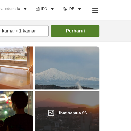
sa Indonesia
IDN
IDR
Cari kamar
r kamar
•
1
kamar
Perbarui
Lihat semua
96