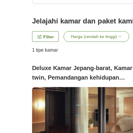
Jelajahi kamar dan paket kam
Harga (rendah ke tinggi)
Filter
1 tipe kamar
Deluxe Kamar Jepang-barat, Kamar
twin, Pemandangan kehidupan
malam, Tidak merokok (Kamar
dengan pemandian air panas alami
dan pemandian terbuka pribadi
(bebas asap rokok))