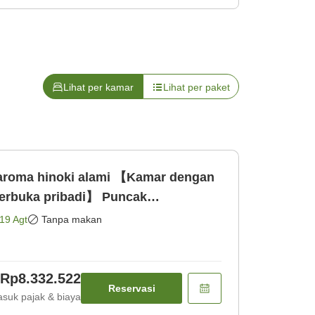
Lihat per kamar
Lihat per paket
aroma hinoki alami 【Kamar dengan
terbuka pribadi】 Puncak
 kaiseki istimewa】
19 Agt
Tanpa makan
Rp8.332.522
Reservasi
suk pajak & biaya