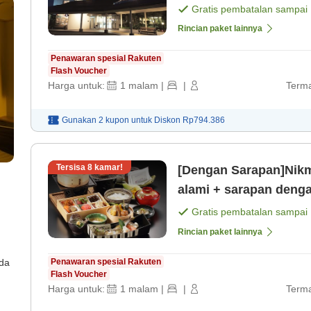
Hanya 2 menit berj [K
Gratis pembatalan sampai
Rincian paket lainnya
Penawaran spesial Rakuten
Flash Voucher
Harga untuk:
1
malam
|
|
Terma
Gunakan 2 kupon untuk
Diskon
Rp794.386
Tersisa
8
kamar!
[Dengan Sarapan]Nikm
alami + sarapan deng
Gratis pembatalan sampai
Rincian paket lainnya
ada
Penawaran spesial Rakuten
Flash Voucher
Harga untuk:
1
malam
|
|
Terma