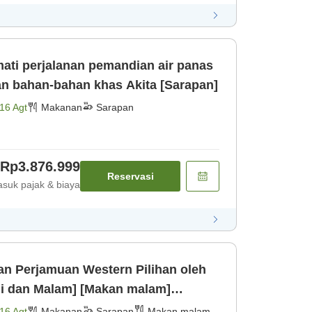
ati perjalanan pemandian air panas
an bahan-bahan khas Akita [Sarapan]
16 Agt
Makanan
Sarapan
Rp3.876.999
Reservasi
suk pajak & biaya
n Perjamuan Western Pilihan oleh
gi dan Malam] [Makan malam]
16 Agt
Makanan
Sarapan
Makan malam