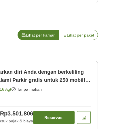
Lihat per kamar
Lihat per paket
kan diri Anda dengan berkeliling
 250 mobil!
amar saja]
16 Agt
Tanpa makan
Rp3.501.806
Reservasi
suk pajak & biaya