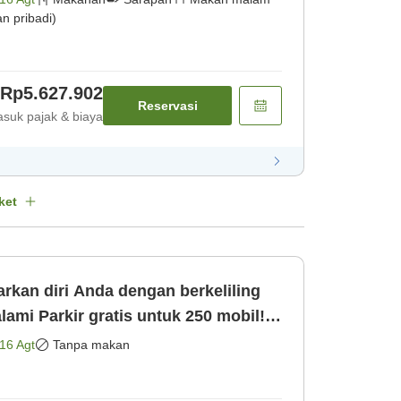
 pribadi)
Rp5.627.902
Reservasi
suk pajak & biaya
ket
kan diri Anda dengan berkeliling
 250 mobil!
amar saja]
16 Agt
Tanpa makan