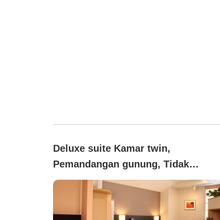
Deluxe suite Kamar twin,
Pemandangan gunung, Tidak
merokok (Ruang luas dengan temp
tidur tamu dan ukuran 36 meter
persegi)