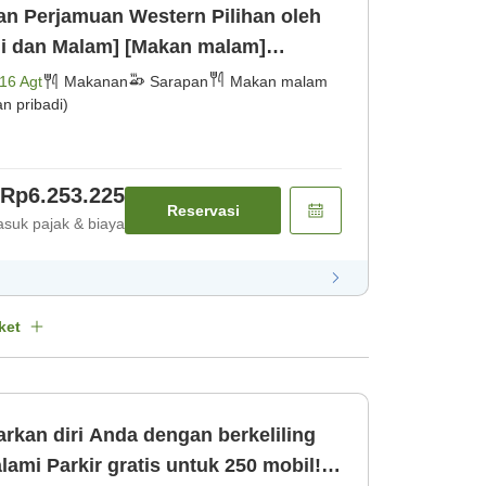
n Perjamuan Western Pilihan oleh
gi dan Malam] [Makan malam]
16 Agt
Makanan
Sarapan
Makan malam
 pribadi)
Rp6.253.225
Reservasi
suk pajak & biaya
ket
kan diri Anda dengan berkeliling
 250 mobil!