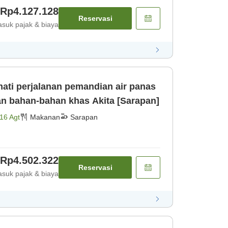
Rp4.127.128
Reservasi
suk pajak & biaya
ati perjalanan pemandian air panas
an bahan-bahan khas Akita [Sarapan]
16 Agt
Makanan
Sarapan
Rp4.502.322
Reservasi
suk pajak & biaya