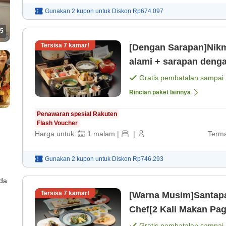
Gunakan 2 kupon untuk
Diskon
Rp674.097
5
Tersisa
7
kamar!
[Dengan Sarapan]Nikm
alami + sarapan deng
Gratis pembatalan sampai
Rincian paket lainnya
Penawaran spesial Rakuten
Flash Voucher
Harga untuk:
1
malam
|
|
Terma
Gunakan 2 kupon untuk
Diskon
Rp746.293
ada
Tersisa
7
kamar!
[Warna Musim]Santapa
Chef[2 Kali Makan Pa
[Sarapan]
Gratis pembatalan sampai