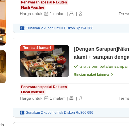
Penawaran spesial Rakuten
Flash Voucher
Harga untuk:
1
malam
|
|
Terma
Gunakan 2 kupon untuk
Diskon
Rp794.386
8
Tersisa
4
kamar!
[Dengan Sarapan]Nikm
alami + sarapan deng
Gratis pembatalan sampai
Rincian paket lainnya
Penawaran spesial Rakuten
Flash Voucher
Harga untuk:
1
malam
|
|
Terma
Gunakan 2 kupon untuk
Diskon
Rp866.696
ada