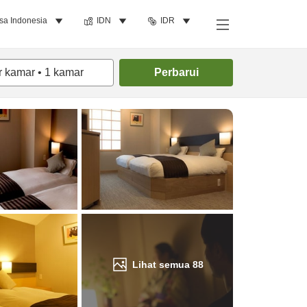
sa Indonesia
IDN
IDR
Cari kamar
r kamar
•
1
kamar
Perbarui
Lihat semua
88