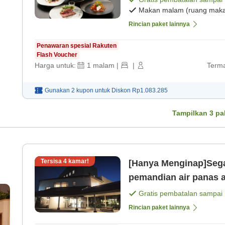
Makan malam (ruang makan
Rincian paket lainnya
Penawaran spesial Rakuten
Flash Voucher
Harga untuk:
1
malam
|
|
Terma
Gunakan 2 kupon untuk
Diskon
Rp1.083.285
Tampilkan
3
pa
Tersisa
4
kamar!
[Hanya Menginap]Segar
pemandian air panas alami Parkir gratis untuk
at
Hanya 2 menit berj [K
Gratis pembatalan sampai
Rincian paket lainnya