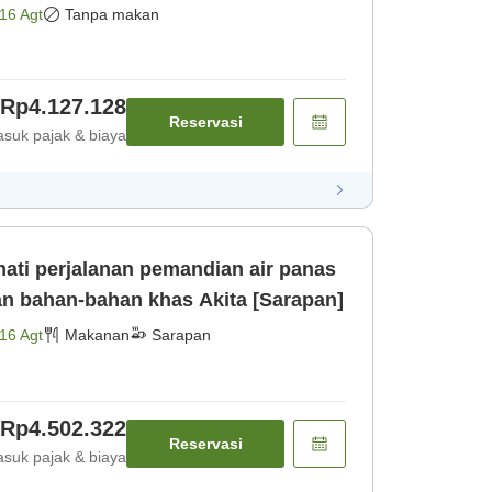
amar saja]
16 Agt
Tanpa makan
Rp4.127.128
Reservasi
suk pajak & biaya
ati perjalanan pemandian air panas
an bahan-bahan khas Akita [Sarapan]
16 Agt
Makanan
Sarapan
Rp4.502.322
Reservasi
suk pajak & biaya