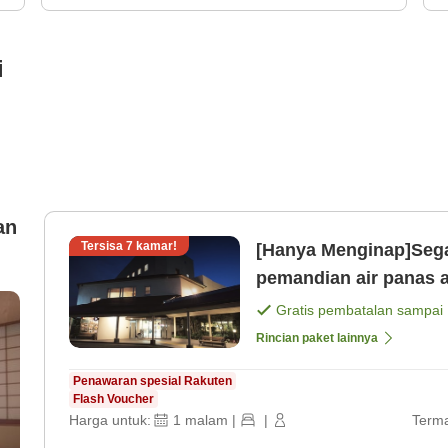
i
an
Tersisa
7
kamar!
[Hanya Menginap]Segar
pemandian air panas alami Parkir gratis untuk
Hanya 2 menit berj [K
Gratis pembatalan sampai
Rincian paket lainnya
Penawaran spesial Rakuten
Flash Voucher
Harga untuk:
1
malam
|
|
Terma