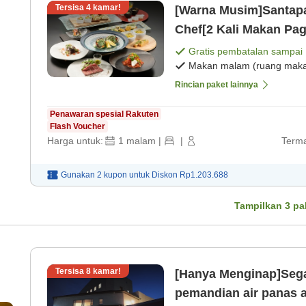
Tersisa
4
kamar!
[Warna Musim]Santapa
Chef[2 Kali Makan Pa
[Sarapan]
Gratis pembatalan sampai
Makan malam (ruang makan
Rincian paket lainnya
Penawaran spesial Rakuten
Flash Voucher
Harga untuk:
1
malam
|
|
Terma
Gunakan 2 kupon untuk
Diskon
Rp1.203.688
Tampilkan
3
pa
Tersisa
8
kamar!
[Hanya Menginap]Segar
pemandian air panas alami Parkir gratis untuk