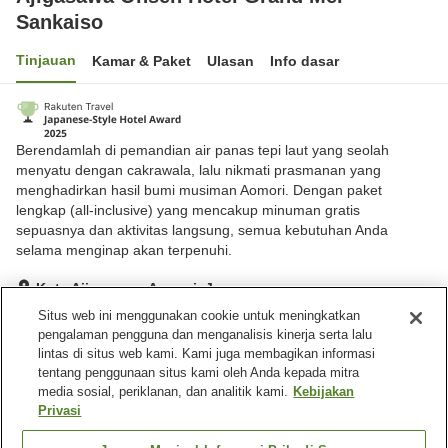
Sankaiso
Tinjauan
Kamar & Paket
Ulasan
Info dasar
Berendamlah di pemandian air panas tepi laut yang seolah
menyatu dengan cakrawala, lalu nikmati prasmanan yang
menghadirkan hasil bumi musiman Aomori. Dengan paket
lengkap (all-inclusive) yang mencakup minuman gratis
sepuasnya dan aktivitas langsung, semua kebutuhan Anda
selama menginap akan terpenuhi.
Kota Ajigasawa, Aomori, Jepang
Lihat di peta
Situs web ini menggunakan cookie untuk meningkatkan
pengalaman pengguna dan menganalisis kinerja serta lalu
Hebat
Ulasan:
337
4.4
lintas di situs web kami. Kami juga membagikan informasi
tentang penggunaan situs kami oleh Anda kepada mitra
media sosial, periklanan, dan analitik kami.
Kebijakan
Fasilitas properti
Privasi
Wi-Fi
Tempat parkir