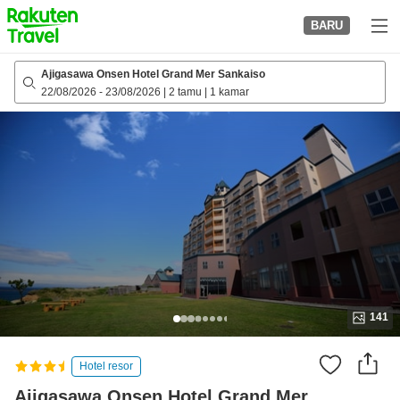
to
BARU
top
page
Ajigasawa Onsen Hotel Grand Mer Sankaiso
22/08/2026
-
23/08/2026
|
2 tamu
|
1 kamar
141
Hotel resor
Ajigasawa Onsen Hotel Grand Mer