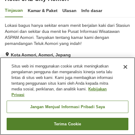
Tinjauan
Kamar & Paket
Ulasan
Info dasar
Lokasi bagus hanya sekitar enam menit berjalan kaki dari Stasiun
Aomori dan sekitar dua menit ke Pusat Informasi Wisatawan
ASPAM Aomori. Tanyakan tentang kamar kami dengan
pemandangan Teluk Aomori yang indah!
Kota Aomori, Aomori, Jepang
Lihat di peta
Situs web ini menggunakan cookie untuk meningkatkan
Hebat
Ulasan:
850
4.3
pengalaman pengguna dan menganalisis kinerja serta lalu
lintas di situs web kami. Kami juga membagikan informasi
tentang penggunaan situs kami oleh Anda kepada mitra
Fasilitas properti
media sosial, periklanan, dan analitik kami.
Kebijakan
Privasi
Tempat parkir
Spa / Salon kecantikan
Restoran
Mesin penjual otomatis
Jangan Menjual Informasi Pribadi Saya
Beranda
Jepang
Aomori
Kota Aomori
Terima Cookie
Hotel JAL City Aomori
Cari kamar