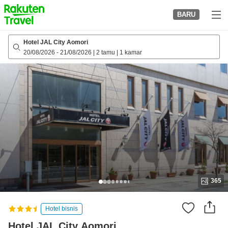
to
BARU
top
page
Hotel JAL City Aomori
20/08/2026
-
21/08/2026
|
2 tamu
|
1 kamar
365
Hotel bisnis
Hotel JAL City Aomori