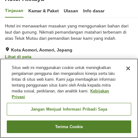
Tinjauan
Kamar & Paket
Ulasan
Info dasar
Hotel ini menawarkan masakan yang menggunakan bahan dari
laut dan gunung. Nikmati pemandangan matahari terbenam di
atas Teluk Mutsu dari pemandian besar kami yang indah.
Kota Aomori, Aomori, Jepang
Lihat di peta
Sangat baik
Ulasan:
140
4
Situs web ini menggunakan cookie untuk meningkatkan
pengalaman pengguna dan menganalisis kinerja serta lalu
lintas di situs web kami. Kami juga membagikan informasi
Fasilitas properti
tentang penggunaan situs kami oleh Anda kepada mitra
media sosial, periklanan, dan analitik kami.
Kebijakan
Wi-Fi
Lima menit berjalan kaki ke
Privasi
stasiun
Lounge
Area tertentu bisa merokok
Jangan Menjual Informasi Pribadi Saya
Beranda
Jepang
Aomori
Kota Aomori
Hotel Akitaya
Terima Cookie
Cari kamar