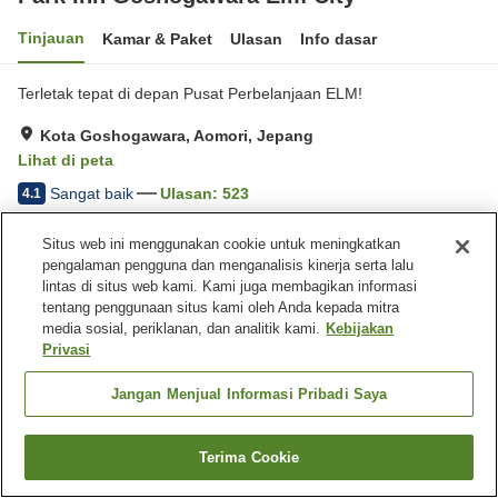
Tinjauan
Kamar & Paket
Ulasan
Info dasar
Terletak tepat di depan Pusat Perbelanjaan ELM!
Kota Goshogawara, Aomori, Jepang
Lihat di peta
Sangat baik
Ulasan:
523
4.1
Situs web ini menggunakan cookie untuk meningkatkan
Fasilitas properti
pengalaman pengguna dan menganalisis kinerja serta lalu
lintas di situs web kami. Kami juga membagikan informasi
Tempat parkir
Restoran
tentang penggunaan situs kami oleh Anda kepada mitra
Mesin penjual otomatis
Laundry berbayar
media sosial, periklanan, dan analitik kami.
Kebijakan
Privasi
Beranda
Jepang
Aomori
Kota Goshogawara
Park Inn Goshogawara Elm City
Jangan Menjual Informasi Pribadi Saya
Terima Cookie
Cari kamar