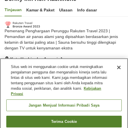
Tinjauan
Kamar & Paket
Ulasan
Info dasar
Pemenang Penghargaan Perunggu Rakuten Travel 2023 |
Pemandian air panas alami yang dipisahkan berdasarkan jenis
kelamin di lantai paling atas | Sauna bersuhu tinggi dilengkapi
dengan TV untuk kenyamanan ekstra
Kota Hachinohe, Aomori, Jepang
Lihat di peta
Situs web ini menggunakan cookie untuk meningkatkan
pengalaman pengguna dan menganalisis kinerja serta lalu
Hebat
Ulasan:
1,070
4.5
lintas di situs web kami. Kami juga membagikan informasi
tentang penggunaan situs kami oleh Anda kepada mitra
media sosial, periklanan, dan analitik kami.
Kebijakan
Fasilitas properti
Privasi
Tempat parkir
Sauna
Restoran
Mesin penjual otomatis
Jangan Menjual Informasi Pribadi Saya
Beranda
Jepang
Aomori
Kota Hachinohe
Terima Cookie
Cari kamar
Dormy Inn Hon-Hachinohe