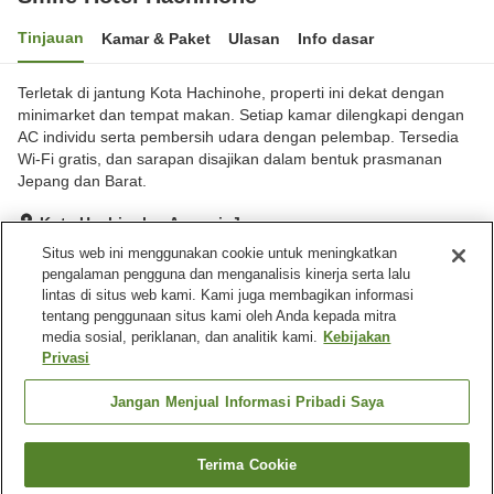
Tinjauan
Kamar & Paket
Ulasan
Info dasar
Terletak di jantung Kota Hachinohe, properti ini dekat dengan
minimarket dan tempat makan. Setiap kamar dilengkapi dengan
AC individu serta pembersih udara dengan pelembap. Tersedia
Wi-Fi gratis, dan sarapan disajikan dalam bentuk prasmanan
Jepang dan Barat.
Kota Hachinohe, Aomori, Jepang
Lihat di peta
Situs web ini menggunakan cookie untuk meningkatkan
pengalaman pengguna dan menganalisis kinerja serta lalu
Baik
Ulasan:
795
3.7
lintas di situs web kami. Kami juga membagikan informasi
tentang penggunaan situs kami oleh Anda kepada mitra
media sosial, periklanan, dan analitik kami.
Kebijakan
Fasilitas properti
Privasi
Pengiriman ke rumah
Mesin penjual otomatis
Laundry berbayar
Jangan Menjual Informasi Pribadi Saya
Beranda
Jepang
Aomori
Kota Hachinohe
Terima Cookie
Cari kamar
Smile Hotel Hachinohe