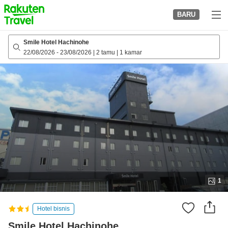
to
BARU
top
page
Smile Hotel Hachinohe
22/08/2026
-
23/08/2026
|
2 tamu
|
1 kamar
1
Hotel bisnis
Smile Hotel Hachinohe