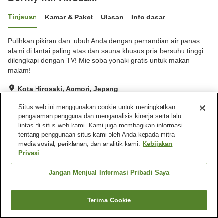
Tinjauan
Kamar & Paket
Ulasan
Info dasar
Pulihkan pikiran dan tubuh Anda dengan pemandian air panas
alami di lantai paling atas dan sauna khusus pria bersuhu tinggi
dilengkapi dengan TV! Mie soba yonaki gratis untuk makan
malam!
Kota Hirosaki, Aomori, Jepang
Lihat di peta
Situs web ini menggunakan cookie untuk meningkatkan
Hebat
Ulasan:
1,301
4.3
pengalaman pengguna dan menganalisis kinerja serta lalu
lintas di situs web kami. Kami juga membagikan informasi
tentang penggunaan situs kami oleh Anda kepada mitra
Fasilitas properti
media sosial, periklanan, dan analitik kami.
Kebijakan
Privasi
Tempat parkir
Sauna
Spa / Salon kecantikan
Restoran
Jangan Menjual Informasi Pribadi Saya
Beranda
Jepang
Aomori
Kota Hirosaki
Dormy Inn Hirosaki
Terima Cookie
Cari kamar