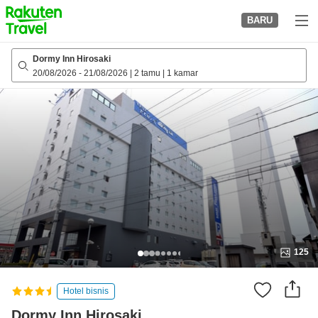
to
BARU
top
page
Dormy Inn Hirosaki
20/08/2026
-
21/08/2026
|
2 tamu
|
1 kamar
125
Hotel bisnis
Dormy Inn Hirosaki