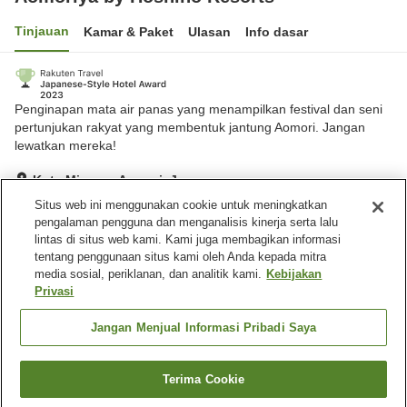
Tinjauan
Kamar & Paket
Ulasan
Info dasar
Penginapan mata air panas yang menampilkan festival dan seni
pertunjukan rakyat yang membentuk jantung Aomori. Jangan
lewatkan mereka!
Kota Misawa, Aomori, Jepang
Lihat di peta
Situs web ini menggunakan cookie untuk meningkatkan
pengalaman pengguna dan menganalisis kinerja serta lalu
Hebat
Ulasan:
265
4.4
lintas di situs web kami. Kami juga membagikan informasi
tentang penggunaan situs kami oleh Anda kepada mitra
media sosial, periklanan, dan analitik kami.
Kebijakan
Fasilitas properti
Privasi
Tempat parkir
Restoran
Pojok izakaya
Toko
Jangan Menjual Informasi Pribadi Saya
Beranda
Jepang
Aomori
Kota Misawa
Terima Cookie
Cari kamar
Aomoriya by Hoshino Resorts