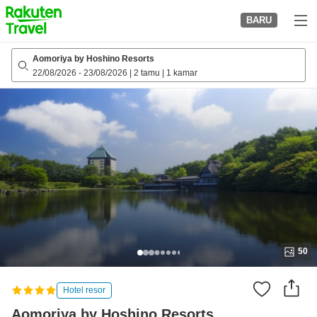
to
BARU
top
page
Aomoriya by Hoshino Resorts
22/08/2026
-
23/08/2026
|
2 tamu
|
1 kamar
50
Hotel resor
Aomoriya by Hoshino Resorts