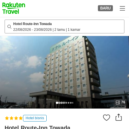
to
BARU
top
page
Hotel Route-Inn Towada
22/08/2026
-
23/08/2026
|
2 tamu
|
1 kamar
76
Hotel bisnis
Hotel Route-Inn Towada