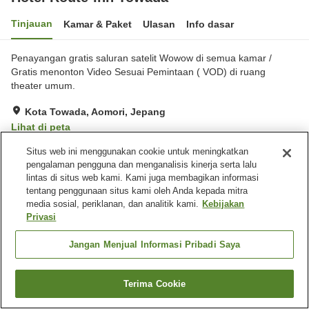
Tinjauan
Kamar & Paket
Ulasan
Info dasar
Penayangan gratis saluran satelit Wowow di semua kamar /
Gratis menonton Video Sesuai Pemintaan ( VOD) di ruang
theater umum.
Kota Towada, Aomori, Jepang
Lihat di peta
Sangat baik
Ulasan:
258
4
Situs web ini menggunakan cookie untuk meningkatkan
pengalaman pengguna dan menganalisis kinerja serta lalu
lintas di situs web kami. Kami juga membagikan informasi
Fasilitas properti
tentang penggunaan situs kami oleh Anda kepada mitra
media sosial, periklanan, dan analitik kami.
Kebijakan
Tempat parkir
Restoran
Privasi
Mesin penjual otomatis
Laundry berbayar
Jangan Menjual Informasi Pribadi Saya
Beranda
Jepang
Aomori
Kota Towada
Hotel Route-Inn Towada
Terima Cookie
Cari kamar