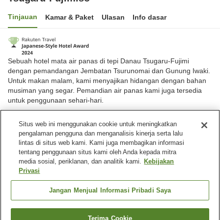
Tinjauan
Kamar & Paket
Ulasan
Info dasar
Sebuah hotel mata air panas di tepi Danau Tsugaru-Fujimi
dengan pemandangan Jembatan Tsurunomai dan Gunung Iwaki.
Untuk makan malam, kami menyajikan hidangan dengan bahan
musiman yang segar. Pemandian air panas kami juga tersedia
untuk penggunaan sehari-hari.
Kota Tsuruta, Aomori, Jepang
Situs web ini menggunakan cookie untuk meningkatkan
Lihat di peta
pengalaman pengguna dan menganalisis kinerja serta lalu
lintas di situs web kami. Kami juga membagikan informasi
Sangat baik
Ulasan:
180
4.2
tentang penggunaan situs kami oleh Anda kepada mitra
media sosial, periklanan, dan analitik kami.
Kebijakan
Privasi
Fasilitas properti
Tempat parkir
Restoran
Jangan Menjual Informasi Pribadi Saya
Kafe
Mesin penjual otomatis
Terima Cookie