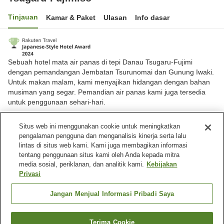
Tinjauan
Kamar & Paket
Ulasan
Info dasar
Sebuah hotel mata air panas di tepi Danau Tsugaru-Fujimi
dengan pemandangan Jembatan Tsurunomai dan Gunung Iwaki.
Untuk makan malam, kami menyajikan hidangan dengan bahan
musiman yang segar. Pemandian air panas kami juga tersedia
untuk penggunaan sehari-hari.
Kota Tsuruta, Aomori, Jepang
Situs web ini menggunakan cookie untuk meningkatkan
Lihat di peta
pengalaman pengguna dan menganalisis kinerja serta lalu
lintas di situs web kami. Kami juga membagikan informasi
Sangat baik
Ulasan:
179
4.2
tentang penggunaan situs kami oleh Anda kepada mitra
media sosial, periklanan, dan analitik kami.
Kebijakan
Privasi
Fasilitas properti
Tempat parkir
Restoran
Jangan Menjual Informasi Pribadi Saya
Kafe
Mesin penjual otomatis
Terima Cookie