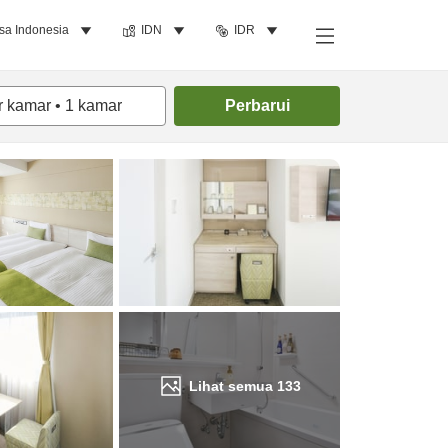
sa Indonesia
IDN
IDR
Cari kamar
r kamar
•
1
kamar
Perbarui
Lihat semua
133