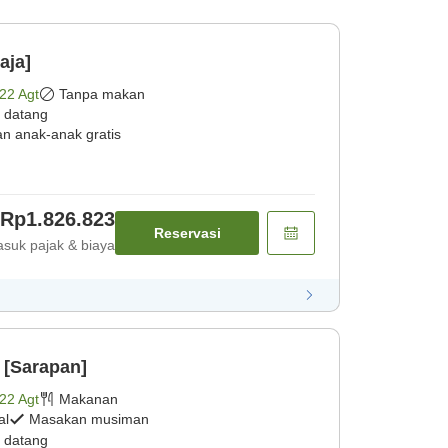
aja]
22 Agt
Tanpa makan
 datang
an anak-anak gratis
Rp1.826.823
Reservasi
suk pajak & biaya
 [Sarapan]
22 Agt
Makanan
al
Masakan musiman
 datang