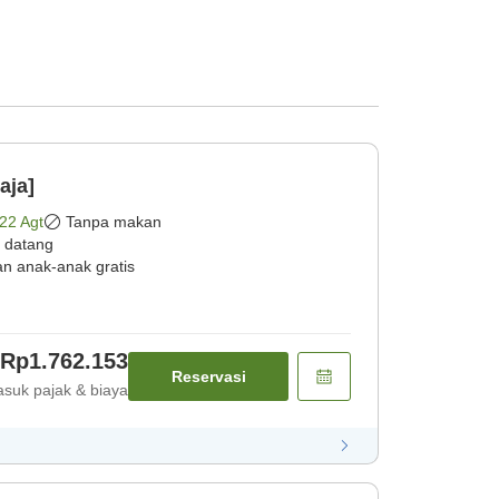
aja]
22 Agt
Tanpa makan
 datang
an anak-anak gratis
Rp1.762.153
Reservasi
suk pajak & biaya