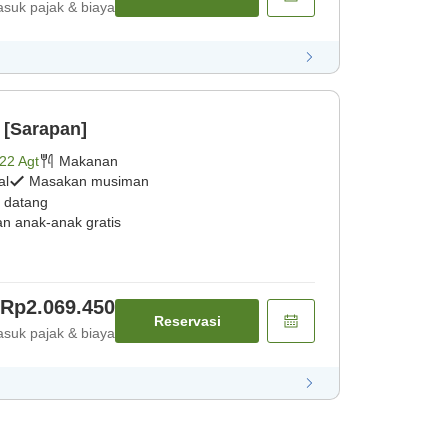
suk pajak & biaya
 [Sarapan]
22 Agt
Makanan
al
Masakan musiman
 datang
an anak-anak gratis
Rp2.069.450
Reservasi
suk pajak & biaya