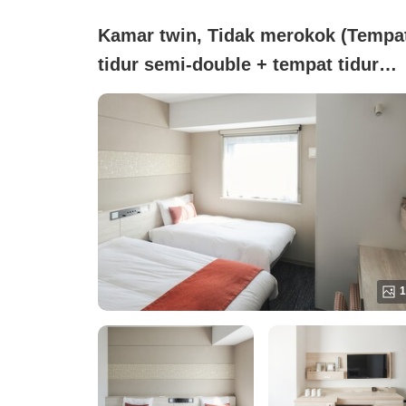
Kamar twin, Tidak merokok (Tempa
tidur semi-double + tempat tidur
tambahan★bebas asap rokok)
1