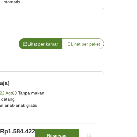
otomatis
Lihat per kamar
Lihat per paket
aja]
22 Agt
Tanpa makan
 datang
an anak-anak gratis
Rp1.584.422
Reservasi