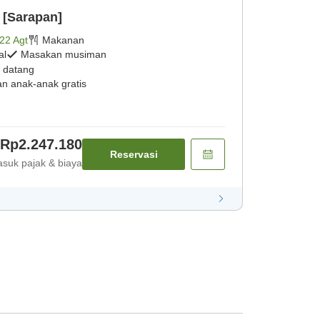
 [Sarapan]
22 Agt
Makanan
al
Masakan musiman
 datang
an anak-anak gratis
Rp2.247.180
Reservasi
suk pajak & biaya