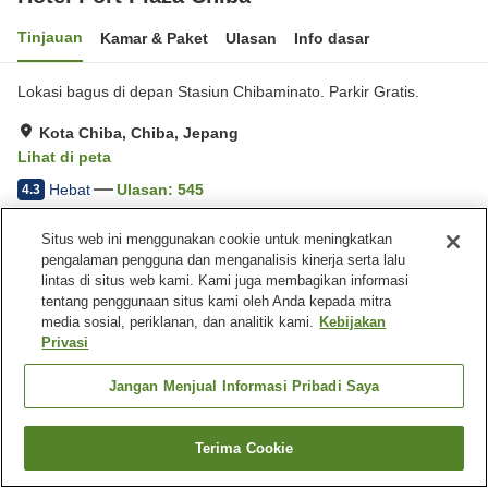
Tinjauan
Kamar & Paket
Ulasan
Info dasar
Lokasi bagus di depan Stasiun Chibaminato. Parkir Gratis.
Kota Chiba, Chiba, Jepang
Lihat di peta
Hebat
Ulasan:
545
4.3
Situs web ini menggunakan cookie untuk meningkatkan
Fasilitas properti
pengalaman pengguna dan menganalisis kinerja serta lalu
lintas di situs web kami. Kami juga membagikan informasi
Tempat parkir
Restoran
tentang penggunaan situs kami oleh Anda kepada mitra
Lounge
Pojok izakaya
media sosial, periklanan, dan analitik kami.
Kebijakan
Privasi
Beranda
Jepang
Chiba
Kota Chiba
Hotel Port Plaza Chiba
Jangan Menjual Informasi Pribadi Saya
Terima Cookie
Cari kamar