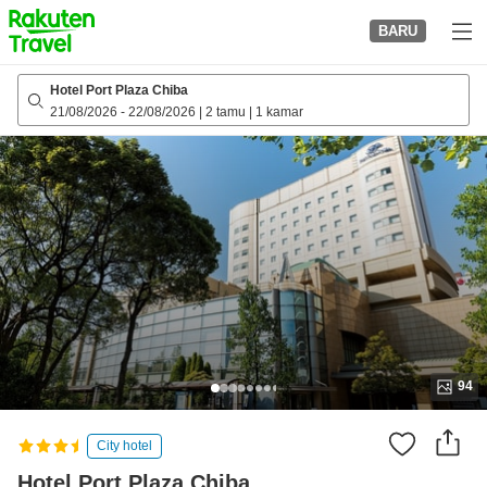
to
BARU
top
page
Hotel Port Plaza Chiba
21/08/2026
-
22/08/2026
|
2 tamu
|
1 kamar
94
City hotel
Hotel Port Plaza Chiba