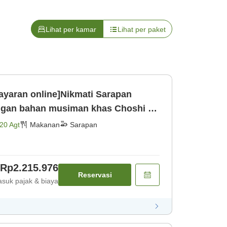
Lihat per kamar
Lihat per paket
ayaran online]Nikmati Sarapan
engan bahan musiman khas Choshi ＜
 [Sarapan]
20 Agt
Makanan
Sarapan
Rp2.215.976
Reservasi
suk pajak & biaya