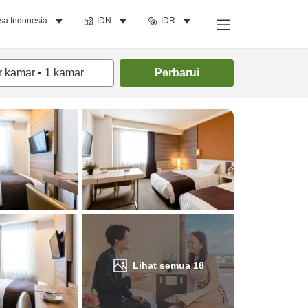
sa Indonesia
IDN
IDR
Cari kamar
r kamar
•
1
kamar
Perbarui
Lihat semua
18