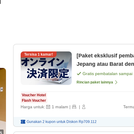
i
Tersisa
1
kamar!
[Paket eksklusif pemb
Jepang atau Barat d
Parkir & Wi-Fi gratis＞
Gratis pembatalan sampai
Rincian paket lainnya
Voucher Hotel
Flash Voucher
Harga untuk:
1
malam
|
|
Terma
Gunakan 2 kupon untuk
Diskon
Rp709.112
5