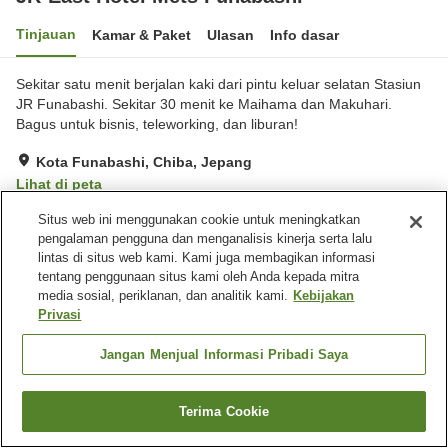
Tinjauan
Kamar & Paket
Ulasan
Info dasar
Sekitar satu menit berjalan kaki dari pintu keluar selatan Stasiun
JR Funabashi. Sekitar 30 menit ke Maihama dan Makuhari.
Bagus untuk bisnis, teleworking, dan liburan!
Kota Funabashi, Chiba, Jepang
Lihat di peta
Hebat
Ulasan:
561
4.4
Situs web ini menggunakan cookie untuk meningkatkan
pengalaman pengguna dan menganalisis kinerja serta lalu
lintas di situs web kami. Kami juga membagikan informasi
Fasilitas properti
tentang penggunaan situs kami oleh Anda kepada mitra
media sosial, periklanan, dan analitik kami.
Kebijakan
Restoran
Mesin penjual otomatis
Privasi
Laundry berbayar
Layanan bangun tidur
Jangan Menjual Informasi Pribadi Saya
Beranda
Jepang
Chiba
Kota Funabashi
JR-East Hotel Mets Funabashi
Terima Cookie
Cari kamar