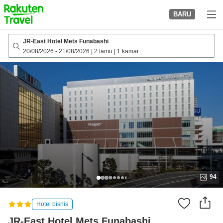
to
BARU
top
page
JR-East Hotel Mets Funabashi
20/08/2026
-
21/08/2026
|
2 tamu
|
1 kamar
94
Hotel bisnis
JR-East Hotel Mets Funabashi