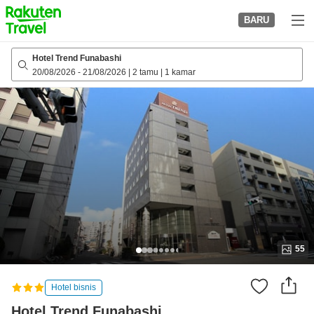
to
BARU
top
page
Hotel Trend Funabashi
20/08/2026
-
21/08/2026
|
2 tamu
|
1 kamar
55
Hotel bisnis
Hotel Trend Funabashi