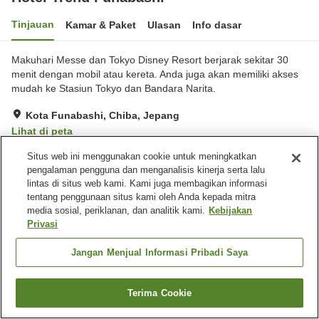
Tinjauan
Kamar & Paket
Ulasan
Info dasar
Makuhari Messe dan Tokyo Disney Resort berjarak sekitar 30
menit dengan mobil atau kereta. Anda juga akan memiliki akses
mudah ke Stasiun Tokyo dan Bandara Narita.
Kota Funabashi, Chiba, Jepang
Lihat di peta
Baik
Ulasan:
74
3.8
Situs web ini menggunakan cookie untuk meningkatkan
pengalaman pengguna dan menganalisis kinerja serta lalu
lintas di situs web kami. Kami juga membagikan informasi
Fasilitas properti
tentang penggunaan situs kami oleh Anda kepada mitra
media sosial, periklanan, dan analitik kami.
Kebijakan
Pengiriman ke rumah
Mesin fax
Privasi
Mesin penjual otomatis
Ruang rapat
Jangan Menjual Informasi Pribadi Saya
Beranda
Jepang
Chiba
Kota Funabashi
Hotel Trend Funabashi
Terima Cookie
Cari kamar