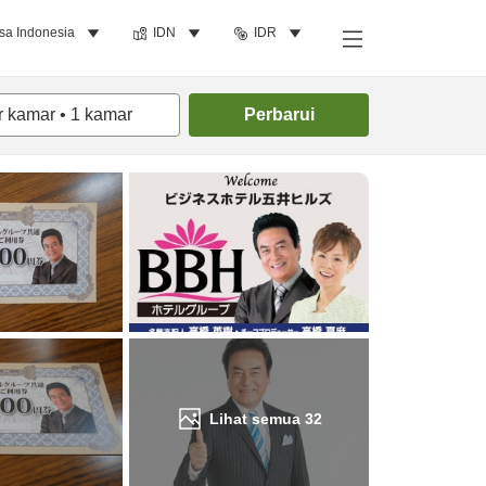
sa Indonesia
IDN
IDR
Cari kamar
r kamar
•
1
kamar
Perbarui
Lihat semua
32