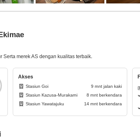
 Ekimae
Serta merek AS dengan kualitas terbaik.
Akses
F
Stasiun Goi
9
mnt
jalan kaki
Stasiun Kazusa-Murakami
8
mnt
berkendara
Stasiun Yawatajuku
14
mnt
berkendara
i