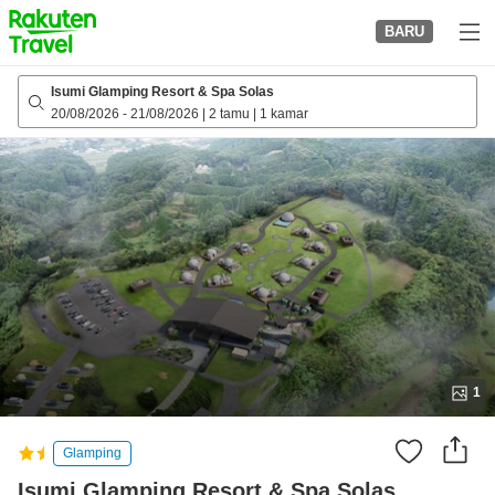
to
BARU
top
page
Isumi Glamping Resort & Spa Solas
20/08/2026
-
21/08/2026
|
2 tamu
|
1 kamar
1
Glamping
Isumi Glamping Resort & Spa Solas