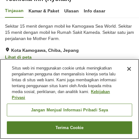
Tinjauan
Kamar & Paket
Ulasan
Info dasar
Sekitar 15 menit dengan mobil ke Kamogawa Sea World. Sekitar
15 menit dengan mobil ke Rumah Sakit Kameda. Sekitar satu jam
perjalanan ke Mother Farm.
Kota Kamogawa, Chiba, Jepang
Lihat di peta
Ulasan:
4
3
Situs web ini menggunakan cookie untuk meningkatkan
pengalaman pengguna dan menganalisis kinerja serta lalu
lintas di situs web kami. Kami juga membagikan informasi
Fasilitas properti
tentang penggunaan situs kami oleh Anda kepada mitra
media sosial, periklanan, dan analitik kami.
Kebijakan
Tempat parkir
Privasi
Beranda
Jepang
Chiba
Kota Kamogawa
Jangan Menjual Informasi Pribadi Saya
Yoshioka Inn (Ryokan)
Terima Cookie
Cari kamar