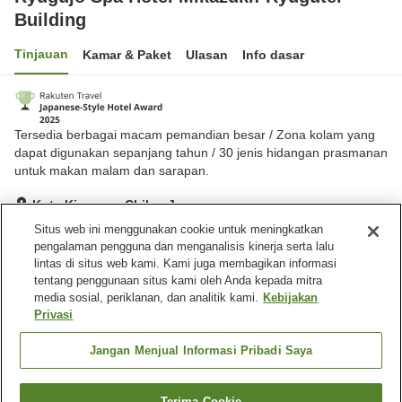
Building
Tinjauan
Kamar & Paket
Ulasan
Info dasar
Tersedia berbagai macam pemandian besar / Zona kolam yang
dapat digunakan sepanjang tahun / 30 jenis hidangan prasmanan
untuk makan malam dan sarapan.
Kota Kisarazu, Chiba, Jepang
Lihat di peta
Situs web ini menggunakan cookie untuk meningkatkan
pengalaman pengguna dan menganalisis kinerja serta lalu
Sangat baik
Ulasan:
403
4.2
lintas di situs web kami. Kami juga membagikan informasi
tentang penggunaan situs kami oleh Anda kepada mitra
media sosial, periklanan, dan analitik kami.
Kebijakan
Fasilitas properti
Privasi
Tempat parkir
Mandi jet
Sauna
Spa / Salon kecantikan
Jangan Menjual Informasi Pribadi Saya
Beranda
Jepang
Chiba
Kota Kisarazu
Terima Cookie