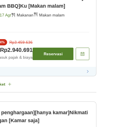
am BBQ]Ku [Makan malam]
17 Agt
Makanan
Makan malam
Rp3.459.636
4
%
Rp2.940.691
Reservasi
suk pajak & biaya
ket
ut penghargaan][hanya kamar]Nikmati
gan [Kamar saja]