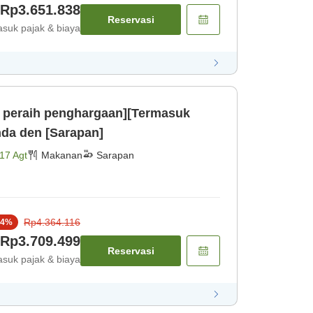
Rp3.651.838
Reservasi
suk pajak & biaya
ut peraih penghargaan][Termasuk
nda den [Sarapan]
17 Agt
Makanan
Sarapan
Rp4.364.116
4
%
Rp3.709.499
Reservasi
suk pajak & biaya