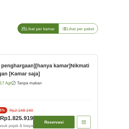
Lihat per kamar
Lihat per paket
ut penghargaan][hanya kamar]Nikmati
gan [Kamar saja]
17 Agt
Tanpa makan
Rp2.148.140
5
%
Rp1.825.919
Reservasi
suk pajak & biaya