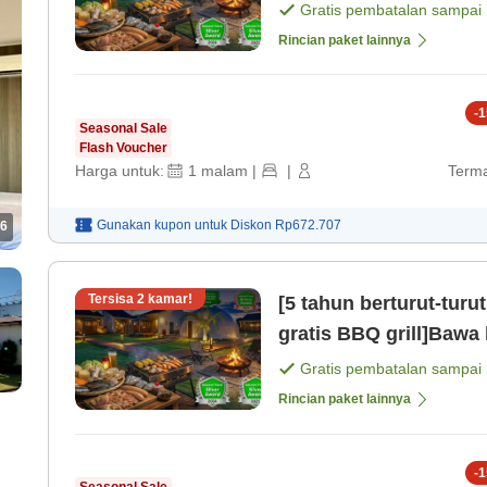
Gratis pembatalan sampai
Rincian paket lainnya
-
1
Seasonal Sale
Flash Voucher
Harga untuk:
1
malam
|
|
Terma
Gunakan kupon untuk
Diskon
Rp672.707
6
Tersisa
2
kamar!
[5 tahun berturut-tu
gratis BBQ grill]Bawa
Gratis pembatalan sampai
Rincian paket lainnya
-
1