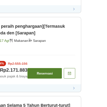
ut peraih penghargaan][Termasuk
nda den [Sarapan]
17 Agt
Makanan
Sarapan
Rp2.555.156
4
%
Rp2.171.883
Reservasi
suk pajak & biaya
n Selama 5 Tahun Berturut-turut]