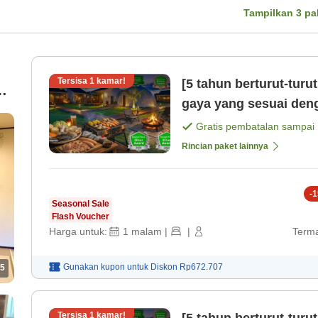
Tampilkan
3
pa
Tersisa
1
kamar!
[5 tahun berturut-tur
ok
gaya yang sesuai den
Gratis pembatalan sampai
Rincian paket lainnya
-
1
Seasonal Sale
Flash Voucher
Harga untuk:
1
malam
|
|
Terma
Gunakan kupon untuk
Diskon
Rp672.707
5
Tersisa
1
kamar!
[5 tahun berturut-tu