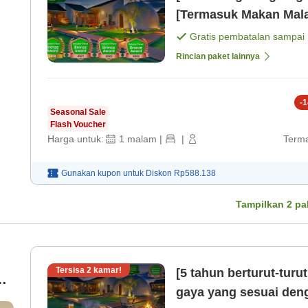
[Termasuk Makan Mal
Gratis pembatalan sampai
Rincian paket lainnya
-
1
Seasonal Sale
Flash Voucher
Harga untuk:
1
malam
|
|
Terma
Gunakan kupon untuk
Diskon
Rp588.138
Tampilkan
2
pa
Tersisa
2
kamar!
[5 tahun berturut-tur
ok
gaya yang sesuai den