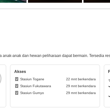
i
na anak-anak dan hewan peliharaan dapat bermain. Tersedia resor
Akses
F
Stasiun Togane
22
mnt
berkendara
Stasiun Fukutawara
29
mnt
berkendara
Stasiun Gumyo
29
mnt
berkendara