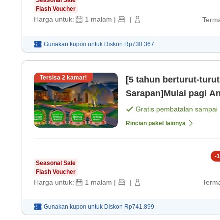
Seasonal Sale
Flash Voucher
Harga untuk:
1
malam
|
|
Terma
Gunakan kupon untuk
Diskon
Rp730.367
Tersisa
2
kamar!
[5 tahun berturut-tur
Sarapan]Mulai pagi A
Gratis pembatalan sampai
Rincian paket lainnya
-
1
Seasonal Sale
Flash Voucher
Harga untuk:
1
malam
|
|
Terma
Gunakan kupon untuk
Diskon
Rp741.899