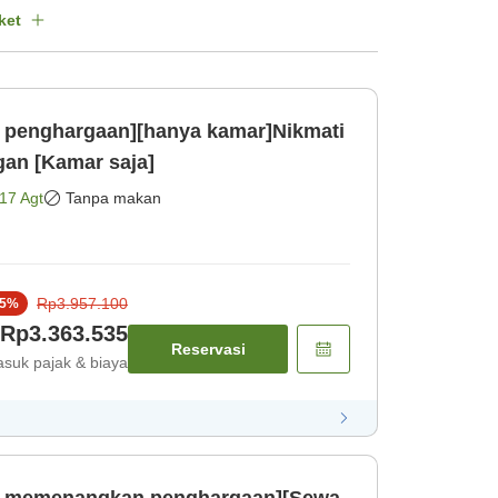
ket
ut penghargaan][hanya kamar]Nikmati
gan [Kamar saja]
17 Agt
Tanpa makan
Rp3.957.100
5
%
Rp3.363.535
Reservasi
suk pajak & biaya
rut memenangkan penghargaan][Sewa