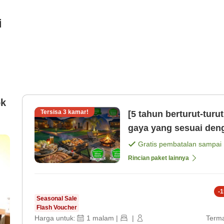
i
ok
Tersisa
3
kamar!
[5 tahun berturut-tur
gaya yang sesuai den
Gratis pembatalan sampai
Rincian paket lainnya
-
1
Seasonal Sale
Flash Voucher
Harga untuk:
1
malam
|
|
Terma