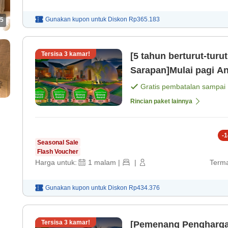
Gunakan kupon untuk
Diskon
Rp365.183
5
Tersisa
3
kamar!
[5 tahun berturut-tur
Sarapan]Mulai pagi A
Gratis pembatalan sampai
Rincian paket lainnya
-
1
Seasonal Sale
Flash Voucher
Harga untuk:
1
malam
|
|
Terma
Gunakan kupon untuk
Diskon
Rp434.376
Tersisa
3
kamar!
[Pemenang Penghargaa