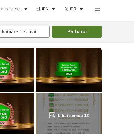
sa Indonesia
IDN
IDR
Cari kamar
r kamar
•
1
kamar
Perbarui
Lihat semua
12