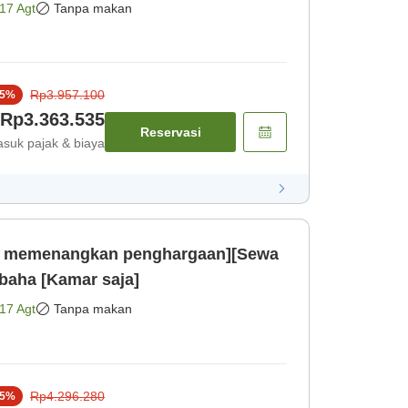
17 Agt
Tanpa makan
Rp3.957.100
5
%
Rp3.363.535
Reservasi
suk pajak & biaya
rut memenangkan penghargaan][Sewa
 baha [Kamar saja]
17 Agt
Tanpa makan
Rp4.296.280
5
%