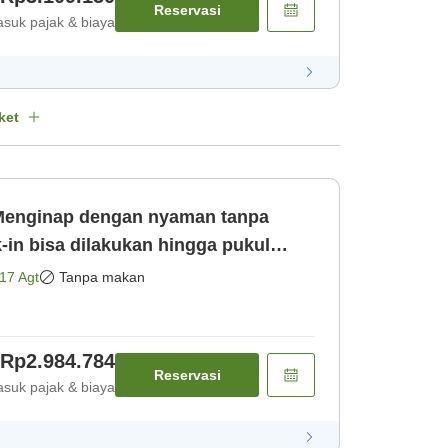
Reservasi
suk pajak & biaya
ket
Menginap dengan nyaman tanpa
-in bisa dilakukan hingga pukul
17 Agt
Tanpa makan
Rp2.984.784
Reservasi
suk pajak & biaya