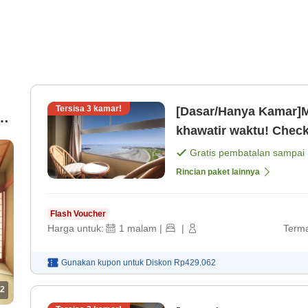
Tersisa
3
kamar!
[Dasar/Hanya Kamar]
khawatir waktu! Check
21:00 [Kamar saja]
Gratis pembatalan sampai
Rincian paket lainnya
Flash Voucher
Harga untuk:
1
malam
|
|
Terma
Gunakan kupon untuk
Diskon
Rp429.062
2