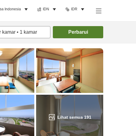
sa Indonesia
IDN
IDR
Cari kamar
r kamar
•
1
kamar
Perbarui
Lihat semua
191