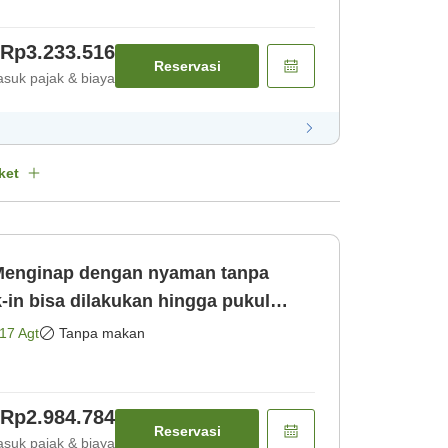
Rp3.233.516
Reservasi
suk pajak & biaya
ket
Menginap dengan nyaman tanpa
-in bisa dilakukan hingga pukul
17 Agt
Tanpa makan
Rp2.984.784
Reservasi
suk pajak & biaya