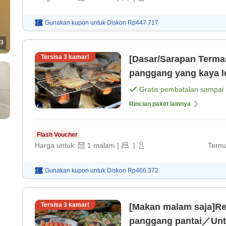
Gunakan kupon untuk
Diskon
Rp447.717
3
Tersisa
3
kamar!
[Dasar/Sarapan Termas
panggang yang kaya 
Chiba / Check-in dapat
Gratis pembatalan sampai
Rincian paket lainnya
Flash Voucher
Harga untuk:
1
malam
|
|
Terma
Gunakan kupon untuk
Diskon
Rp466.372
Tersisa
3
kamar!
[Makan malam saja]R
panggang pantai／Untuk