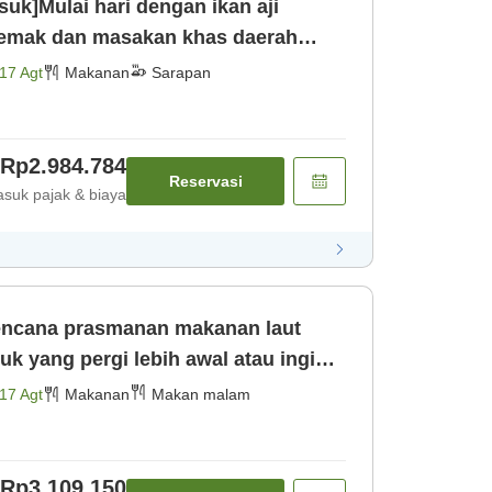
uk]Mulai hari dengan ikan aji
lemak dan masakan khas daerah
 dilakuk [Sarapan]
17 Agt
Makanan
Sarapan
Rp2.984.784
Reservasi
suk pajak & biaya
encana prasmanan makanan laut
 yang pergi lebih awal atau ingin
i [Makan malam]
17 Agt
Makanan
Makan malam
Rp3.109.150