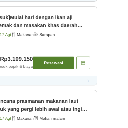
uk]Mulai hari dengan ikan aji
lemak dan masakan khas daerah
 dilakuk [Sarapan]
17 Agt
Makanan
Sarapan
Rp3.109.150
Reservasi
suk pajak & biaya
encana prasmanan makanan laut
 yang pergi lebih awal atau ingin
i [Makan malam]
17 Agt
Makanan
Makan malam