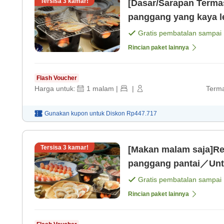
Tersisa
3
kamar!
[Dasar/Sarapan Termas
panggang yang kaya 
Chiba / Check-in dapat
Gratis pembatalan sampai
Rincian paket lainnya
Flash Voucher
Harga untuk:
1
malam
|
|
Terma
Gunakan kupon untuk
Diskon
Rp447.717
Tersisa
3
kamar!
[Makan malam saja]R
panggang pantai／Untuk
bersantai di pagi har
Gratis pembatalan sampai
Rincian paket lainnya