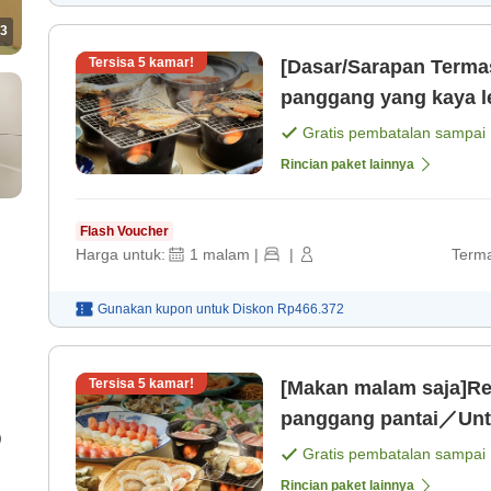
3
Tersisa
5
kamar!
[Dasar/Sarapan Termas
panggang yang kaya 
Chiba / Check-in dapat
Gratis pembatalan sampai
Rincian paket lainnya
Flash Voucher
Harga untuk:
1
malam
|
|
Terma
Gunakan kupon untuk
Diskon
Rp466.372
Tersisa
5
kamar!
[Makan malam saja]R
panggang pantai／Untuk
)
bersantai di pagi har
Gratis pembatalan sampai
Rincian paket lainnya