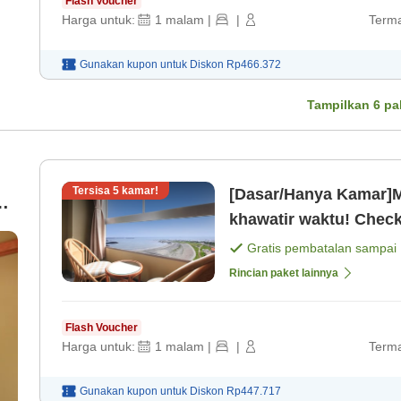
Flash Voucher
Harga untuk:
1
malam
|
|
Terma
Gunakan kupon untuk
Diskon
Rp466.372
Tampilkan
6
pa
Tersisa
5
kamar!
[Dasar/Hanya Kamar]
khawatir waktu! Check
21:00 [Kamar saja]
Gratis pembatalan sampai
Rincian paket lainnya
Flash Voucher
Harga untuk:
1
malam
|
|
Terma
Gunakan kupon untuk
Diskon
Rp447.717