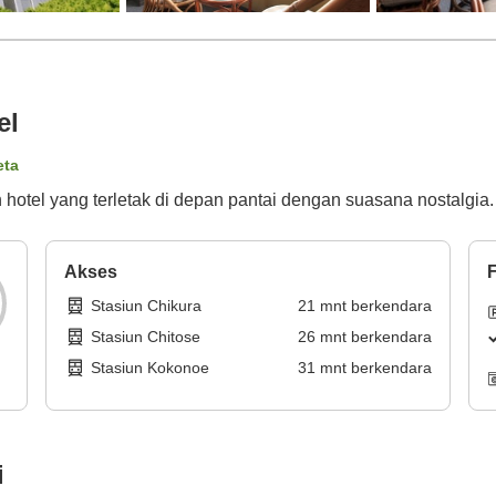
el
eta
otel yang terletak di depan pantai dengan suasana nostalgia.
Akses
F
Stasiun Chikura
21
mnt
berkendara
Stasiun Chitose
26
mnt
berkendara
Stasiun Kokonoe
31
mnt
berkendara
i