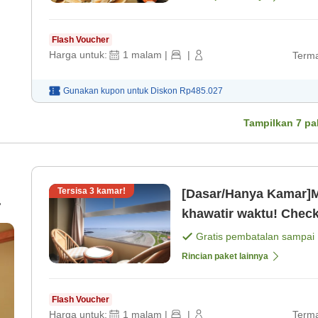
Flash Voucher
Harga untuk:
1
malam
|
|
Terma
Gunakan kupon untuk
Diskon
Rp485.027
Tampilkan
7
pa
Tersisa
3
kamar!
[Dasar/Hanya Kamar]
khawatir waktu! Check
21:00 [Kamar saja]
Gratis pembatalan sampai
Rincian paket lainnya
Flash Voucher
Harga untuk:
1
malam
|
|
Terma