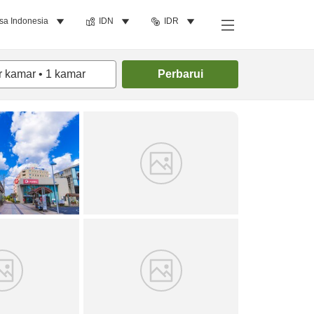
sa Indonesia
IDN
IDR
Cari kamar
r kamar
•
1
kamar
Perbarui