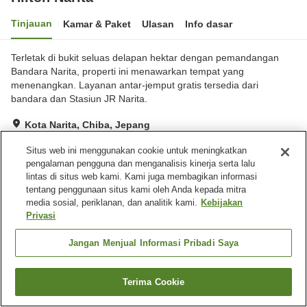
Tinjauan
Kamar & Paket
Ulasan
Info dasar
Terletak di bukit seluas delapan hektar dengan pemandangan
Bandara Narita, properti ini menawarkan tempat yang
menenangkan. Layanan antar-jemput gratis tersedia dari
bandara dan Stasiun JR Narita.
Kota Narita, Chiba, Jepang
Lihat di peta
Situs web ini menggunakan cookie untuk meningkatkan
Sangat baik
Ulasan:
71
4.2
pengalaman pengguna dan menganalisis kinerja serta lalu
lintas di situs web kami. Kami juga membagikan informasi
tentang penggunaan situs kami oleh Anda kepada mitra
Fasilitas properti
media sosial, periklanan, dan analitik kami.
Kebijakan
Privasi
Wi-Fi
Gym / Klub kebugaran
Lounge
Bar
Jangan Menjual Informasi Pribadi Saya
Beranda
Jepang
Chiba
Kota Narita
Hilton Narita
Terima Cookie
Cari kamar