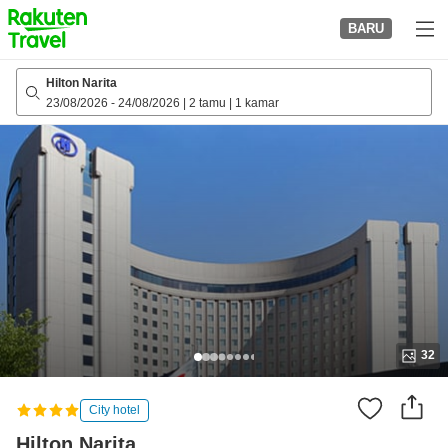
to
BARU
top
page
Hilton Narita
23/08/2026
-
24/08/2026
|
2 tamu
|
1 kamar
32
City hotel
Hilton Narita