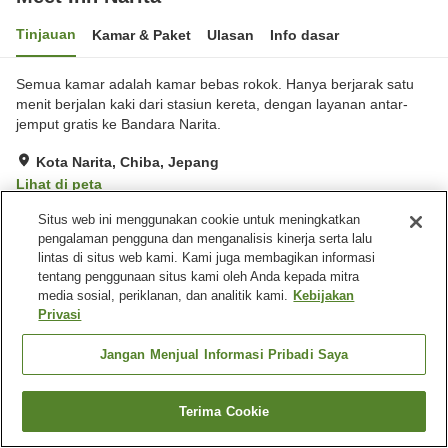
Tinjauan
Kamar & Paket
Ulasan
Info dasar
Semua kamar adalah kamar bebas rokok. Hanya berjarak satu
menit berjalan kaki dari stasiun kereta, dengan layanan antar-
jemput gratis ke Bandara Narita.
Kota Narita, Chiba, Jepang
Lihat di peta
Sangat baik
Ulasan:
508
4.1
Situs web ini menggunakan cookie untuk meningkatkan
pengalaman pengguna dan menganalisis kinerja serta lalu
lintas di situs web kami. Kami juga membagikan informasi
Fasilitas properti
tentang penggunaan situs kami oleh Anda kepada mitra
media sosial, periklanan, dan analitik kami.
Kebijakan
Lima menit berjalan kaki ke
Mesin penjual otomatis
Privasi
stasiun
Laundry berbayar
Antar jemput
Jangan Menjual Informasi Pribadi Saya
Beranda
Jepang
Chiba
Kota Narita
Meet Inn Narita
Terima Cookie
Cari kamar