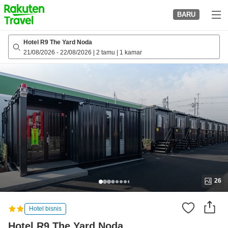
to
BARU
top
page
Hotel R9 The Yard Noda
21/08/2026
-
22/08/2026
|
2 tamu
|
1 kamar
26
Hotel bisnis
Hotel R9 The Yard Noda