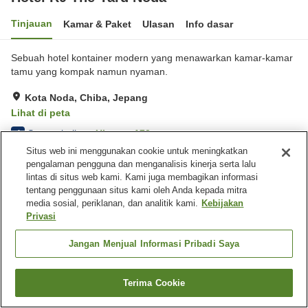
Tinjauan
Kamar & Paket
Ulasan
Info dasar
Sebuah hotel kontainer modern yang menawarkan kamar-kamar
tamu yang kompak namun nyaman.
Kota Noda, Chiba, Jepang
Lihat di peta
Sangat baik
Ulasan:
173
4
Situs web ini menggunakan cookie untuk meningkatkan
pengalaman pengguna dan menganalisis kinerja serta lalu
Fasilitas properti
lintas di situs web kami. Kami juga membagikan informasi
tentang penggunaan situs kami oleh Anda kepada mitra
Wi-Fi
Benar-benar bebas rokok
media sosial, periklanan, dan analitik kami.
Kebijakan
Area tertentu bisa merokok
Mesin penjual otomatis
Privasi
Beranda
Jepang
Chiba
Kota Noda
Jangan Menjual Informasi Pribadi Saya
Hotel R9 The Yard Noda
Terima Cookie
Cari kamar