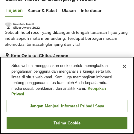
Tinjauan
Kamar & Paket
Ulasan
Info dasar
Sebuah hotel resor yang dibangun di tengah tanaman hijau yang
indah sejauh mata memandang. Terdapat berbagai macam
akomodasi termasuk glamping dan vila!
Kota Onjuku, Chiba, Jepang
Lihat di peta
Situs web ini menggunakan cookie untuk meningkatkan
Hebat
Ulasan:
787
4.3
pengalaman pengguna dan menganalisis kinerja serta lalu
lintas di situs web kami. Kami juga membagikan informasi
tentang penggunaan situs kami oleh Anda kepada mitra
Fasilitas properti
media sosial, periklanan, dan analitik kami.
Kebijakan
Privasi
Tempat parkir
Mandi jet
Sauna
Restoran
Jangan Menjual Informasi Pribadi Saya
Beranda
Jepang
Chiba
Kota Onjuku
Terima Cookie
Cari kamar
Camel Hotel & Glamping Resort