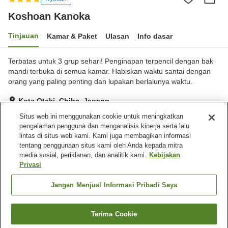
Koshoan Kanoka
Tinjauan
Kamar & Paket
Ulasan
Info dasar
Terbatas untuk 3 grup sehari! Penginapan terpencil dengan bak
mandi terbuka di semua kamar. Habiskan waktu santai dengan
orang yang paling penting dan lupakan berlalunya waktu.
Kota Otaki, Chiba, Jepang
Lihat di peta
Situs web ini menggunakan cookie untuk meningkatkan
pengalaman pengguna dan menganalisis kinerja serta lalu
Luar biasa
Ulasan:
28
5
lintas di situs web kami. Kami juga membagikan informasi
tentang penggunaan situs kami oleh Anda kepada mitra
media sosial, periklanan, dan analitik kami.
Kebijakan
Fasilitas properti
Privasi
Tempat parkir
Makan pribadi
Pemandian udara terbuka
Restoran Jepang
Jangan Menjual Informasi Pribadi Saya
(air panas)
Terima Cookie
Cari kamar
Beranda
Jepang
Chiba
Kota Otaki
Koshoan Kanoka