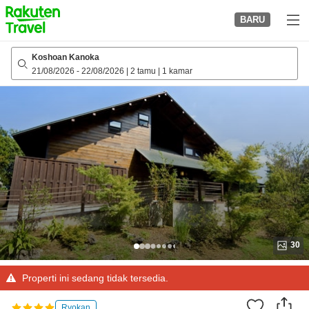
to
BARU
top
page
Koshoan Kanoka
21/08/2026
-
22/08/2026
|
2 tamu
|
1 kamar
30
Properti ini sedang tidak tersedia.
Ryokan