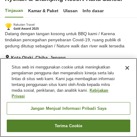
Tinjauan
Kamar & Paket
Ulasan
Info dasar
Datang dengan tangan kosong untuk BBQ kami / Karena
tindakan pencegahan penyebaran Covid-19, ruang publik di
gedung ditutup sebagian / Nature walk dan river walk tersedia
Kota Otaki, Chiba, Jepang
Lihat di peta
Situs web ini menggunakan cookie untuk meningkatkan
pengalaman pengguna dan menganalisis kinerja serta lalu
Hebat
Ulasan:
486
4.6
lintas di situs web kami. Kami juga membagikan informasi
tentang penggunaan situs kami oleh Anda kepada mitra
media sosial, periklanan, dan analitik kami.
Kebijakan
Fasilitas properti
Privasi
Tempat parkir
Mesin penjual otomatis
Jangan Menjual Informasi Pribadi Saya
Beranda
Jepang
Chiba
Kota Otaki
Ryokan & Glamping Resort Hana Sansui
Terima Cookie
Cari kamar