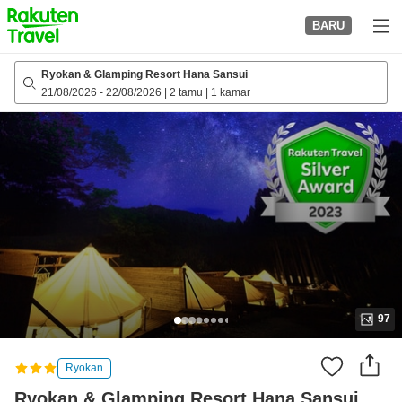
to
BARU
top
page
Ryokan & Glamping Resort Hana Sansui
21/08/2026
-
22/08/2026
|
2 tamu
|
1 kamar
97
Ryokan
Ryokan & Glamping Resort Hana Sansui