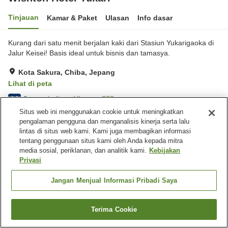
Tinjauan
Kamar & Paket
Ulasan
Info dasar
Kurang dari satu menit berjalan kaki dari Stasiun Yukarigaoka di
Jalur Keisei! Basis ideal untuk bisnis dan tamasya.
Kota Sakura, Chiba, Jepang
Lihat di peta
Sangat baik
Ulasan:
555
4.1
Situs web ini menggunakan cookie untuk meningkatkan
pengalaman pengguna dan menganalisis kinerja serta lalu
Fasilitas properti
lintas di situs web kami. Kami juga membagikan informasi
tentang penggunaan situs kami oleh Anda kepada mitra
Tempat parkir
Restoran
media sosial, periklanan, dan analitik kami.
Kebijakan
Lounge
Mesin penjual otomatis
Privasi
Jangan Menjual Informasi Pribadi Saya
Beranda
Jepang
Chiba
Kota Sakura
Wishton Hotel Yukari
Terima Cookie
Cari kamar