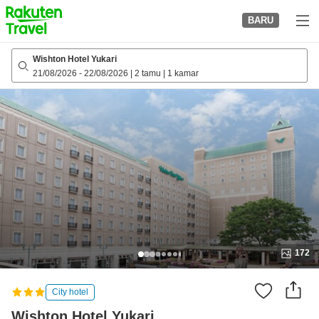
to
BARU
top
page
Wishton Hotel Yukari
21/08/2026
-
22/08/2026
|
2 tamu
|
1 kamar
172
City hotel
Wishton Hotel Yukari