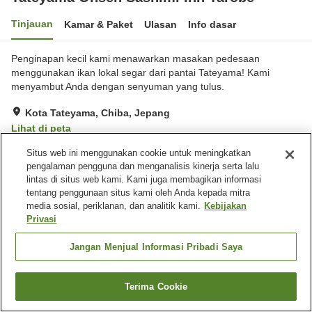
Tinjauan
Kamar & Paket
Ulasan
Info dasar
Penginapan kecil kami menawarkan masakan pedesaan
menggunakan ikan lokal segar dari pantai Tateyama! Kami
menyambut Anda dengan senyuman yang tulus.
Kota Tateyama, Chiba, Jepang
Lihat di peta
Hebat
Ulasan:
117
4.4
Situs web ini menggunakan cookie untuk meningkatkan
pengalaman pengguna dan menganalisis kinerja serta lalu
lintas di situs web kami. Kami juga membagikan informasi
Fasilitas properti
tentang penggunaan situs kami oleh Anda kepada mitra
media sosial, periklanan, dan analitik kami.
Kebijakan
Tempat parkir
Mesin penjual otomatis
Privasi
Aula perjamuan
Pemandian udara terbuka
(air panas)
Jangan Menjual Informasi Pribadi Saya
Beranda
Jepang
Chiba
Kota Tateyama
Terima Cookie
Tateyama Onsen Sashimi Inn Tarobe
Cari kamar