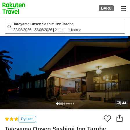
to
BARU
top
page
Tateyama Onsen Sashimi Inn Tarobe
22/08/2026
-
23/08/2026
|
2 tamu
|
1 kamar
44
Ryokan
Tateyama Onsen Sashimi Inn Tarobe