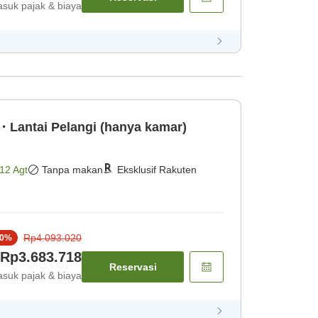
suk pajak & biaya
Lantai Pelangi (hanya kamar)
12 Agt
Tanpa makan
Eksklusif Rakuten
Rp4.093.020
0
%
Rp3.683.718
Reservasi
suk pajak & biaya