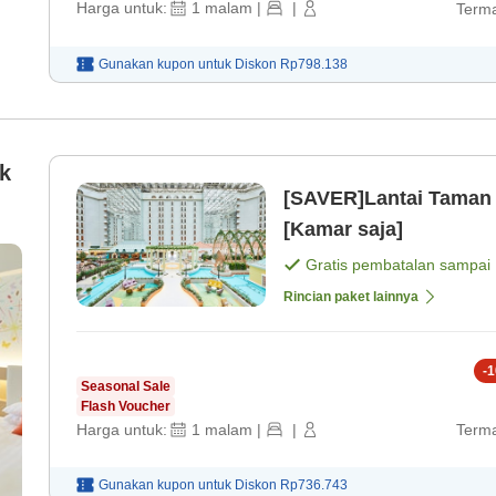
Harga untuk:
1
malam
|
|
Terma
Gunakan kupon untuk
Diskon
Rp798.138
k
[SAVER]Lantai Taman・
[Kamar saja]
Gratis pembatalan sampai
Rincian paket lainnya
-
1
Seasonal Sale
Flash Voucher
Harga untuk:
1
malam
|
|
Terma
Gunakan kupon untuk
Diskon
Rp736.743