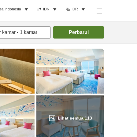
sa Indonesia
IDN
IDR
Cari kamar
r kamar
•
1
kamar
Perbarui
Lihat semua
113