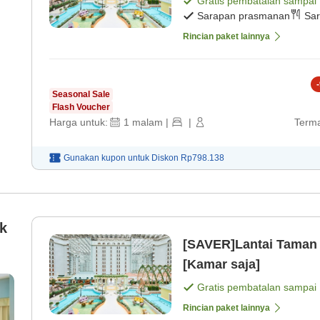
Gratis pembatalan sampai
Sarapan prasmanan
Sar
Rincian paket lainnya
-
Seasonal Sale
Flash Voucher
Harga untuk:
1
malam
|
|
Terma
Gunakan kupon untuk
Diskon
Rp798.138
k
[SAVER]Lantai Taman・
[Kamar saja]
Gratis pembatalan sampai
Rincian paket lainnya