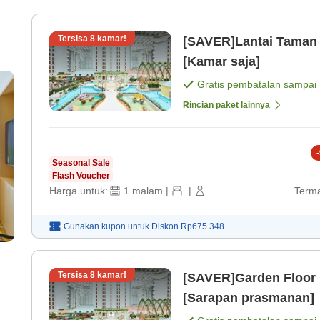
Tersisa
8
kamar!
[SAVER]Lantai Taman・
[Kamar saja]
Gratis pembatalan sampai
Rincian paket lainnya
-
Seasonal Sale
Flash Voucher
Harga untuk:
1
malam
|
|
Terma
Gunakan kupon untuk
Diskon
Rp675.348
Tersisa
8
kamar!
[SAVER]Garden Floor
[Sarapan prasmanan]