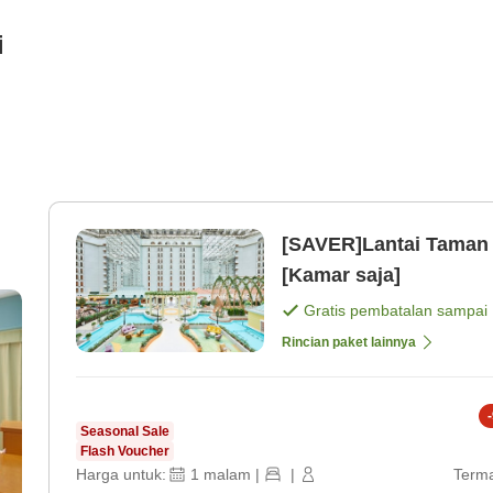
i
[SAVER]Lantai Taman・
[Kamar saja]
Gratis pembatalan sampai
Rincian paket lainnya
-
Seasonal Sale
Flash Voucher
Harga untuk:
1
malam
|
|
Terma