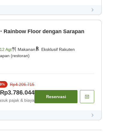
・Rainbow Floor dengan Sarapan
12 Agt
Makanan
Eksklusif Rakuten
apan (restoran)
Rp4.206.715
9
%
Rp3.786.044
Reservasi
suk pajak & biaya