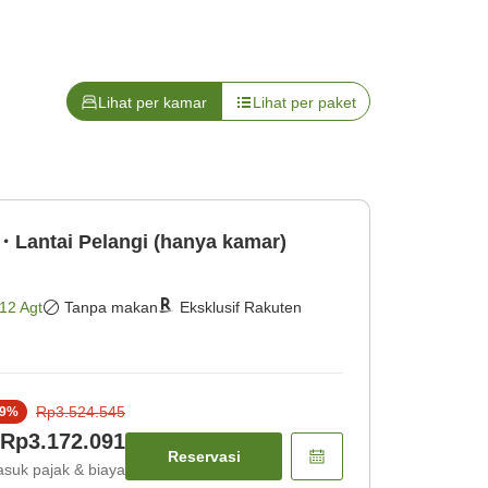
Lihat per kamar
Lihat per paket
Lantai Pelangi (hanya kamar)
12 Agt
Tanpa makan
Eksklusif Rakuten
Rp3.524.545
9
%
Rp3.172.091
Reservasi
suk pajak & biaya