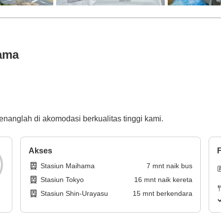
ama
nanglah di akomodasi berkualitas tinggi kami.
Akses
F
Stasiun Maihama
7
mnt
naik bus
Stasiun Tokyo
16
mnt
naik kereta
Stasiun Shin-Urayasu
15
mnt
berkendara