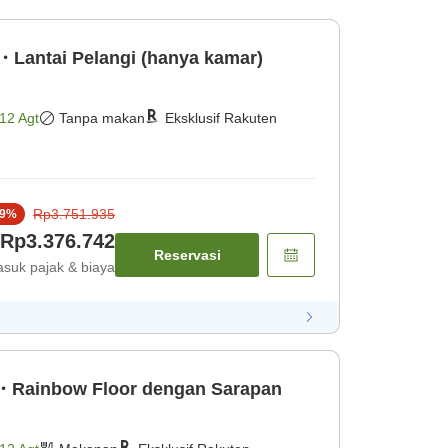
Lantai Pelangi (hanya kamar)
12 Agt
Tanpa makan
Eksklusif Rakuten
Rp3.751.935
9
%
Rp3.376.742
Reservasi
suk pajak & biaya
・Rainbow Floor dengan Sarapan