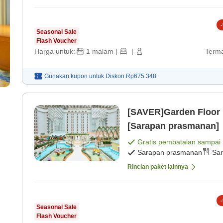
-
Seasonal Sale
Flash Voucher
Harga untuk:
1
malam
|
|
Terma
Gunakan kupon untuk
Diskon
Rp675.348
[SAVER]Garden Floor
[Sarapan prasmanan]
Gratis pembatalan sampai
Sarapan prasmanan
Sar
Rincian paket lainnya
-
Seasonal Sale
Flash Voucher