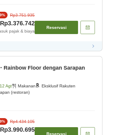
Rp3.751.935
9
%
Rp3.376.742
Reservasi
suk pajak & biaya
・Rainbow Floor dengan Sarapan
12 Agt
Makanan
Eksklusif Rakuten
apan (restoran)
Rp4.434.105
9
%
Rp3.990.695
Reservasi