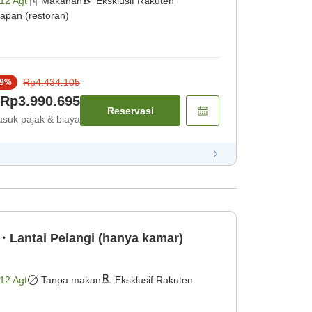
12 Agt
Makanan
Eksklusif Rakuten
apan (restoran)
Rp4.434.105
9
%
Rp3.990.695
Reservasi
suk pajak & biaya
Lantai Pelangi (hanya kamar)
12 Agt
Tanpa makan
Eksklusif Rakuten