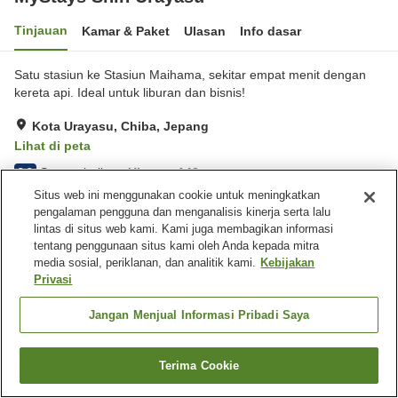
Tinjauan
Kamar & Paket
Ulasan
Info dasar
Satu stasiun ke Stasiun Maihama, sekitar empat menit dengan
kereta api. Ideal untuk liburan dan bisnis!
Kota Urayasu, Chiba, Jepang
Lihat di peta
Sangat baik
Ulasan:
148
3.9
Situs web ini menggunakan cookie untuk meningkatkan
pengalaman pengguna dan menganalisis kinerja serta lalu
Fasilitas properti
lintas di situs web kami. Kami juga membagikan informasi
tentang penggunaan situs kami oleh Anda kepada mitra
Wi-Fi
Restoran
media sosial, periklanan, dan analitik kami.
Kebijakan
Area tertentu bisa merokok
Mesin penjual otomatis
Privasi
Beranda
Jepang
Chiba
Kota Urayasu
Jangan Menjual Informasi Pribadi Saya
MyStays Shin Urayasu
Terima Cookie
Cari kamar