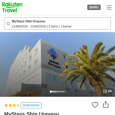
to
BARU
top
page
MyStays Shin Urayasu
21/08/2026
-
22/08/2026
|
2 tamu
|
1 kamar
60
Hotel bisnis
MyStays Shin Urayasu