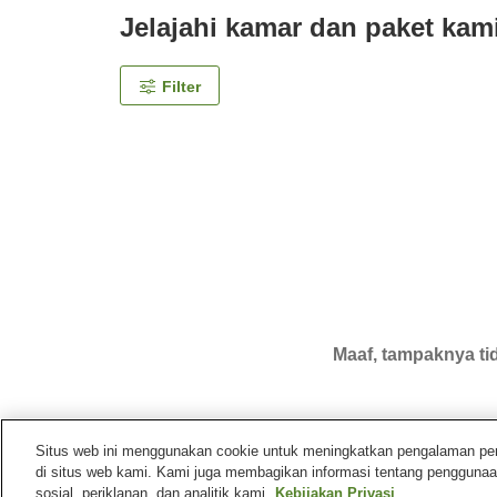
Jelajahi kamar dan paket kam
Filter
Maaf, tampaknya tid
Situs web ini menggunakan cookie untuk meningkatkan pengalaman pengg
di situs web kami. Kami juga membagikan informasi tentang penggunaa
Beranda
Jepang
Ehime
Kota Imabari
Minshu
sosial, periklanan, dan analitik kami.
Kebijakan Privasi