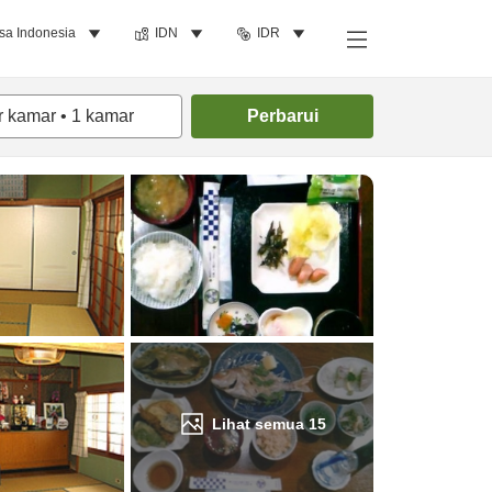
sa Indonesia
IDN
IDR
Cari kamar
r kamar
•
1
kamar
Perbarui
Lihat semua
15