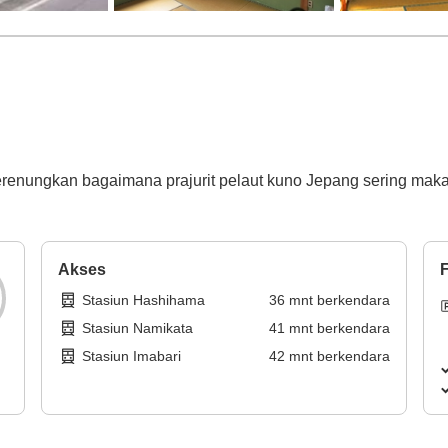
erenungkan bagaimana prajurit pelaut kuno Jepang sering ma
Akses
F
Stasiun Hashihama
36
mnt
berkendara
Stasiun Namikata
41
mnt
berkendara
Stasiun Imabari
42
mnt
berkendara