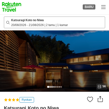
to
BARU
top
page
Katsuragi Koto no Niwa
20/08/2026
-
21/08/2026
|
2 tamu
|
1 kamar
56
Ryokan
Katsuragi Koto no Niwa