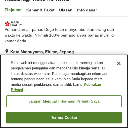
Tinjauan
Kamar & Paket
Ulasan
Info dasar
Pemandian air panas Dogo telah menyembuhkan orang dari
waktu ke waktu. Nikmati 100% pemandian air panas murni di
kamar Anda.
Kota Matsuyama, Ehime, Jepang
Lihat di peta
Situs web ini menggunakan cookie untuk meningkatkan
Hebat
Ulasan:
35
4.5
pengalaman pengguna dan menganalisis kinerja serta lalu
lintas di situs web kami. Kami juga membagikan informasi
tentang penggunaan situs kami oleh Anda kepada mitra
Fasilitas properti
media sosial, periklanan, dan analitik kami.
Kebijakan
Privasi
Tempat parkir
Spa / Salon kecantikan
Restoran
Lounge
Jangan Menjual Informasi Pribadi Saya
Beranda
Jepang
Ehime
Kota Matsuyama
Katsuragi Koto no Niwa
Terima Cookie
Cari kamar