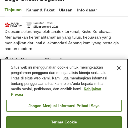
Tinjauan
Kamar & Paket
Ulasan
Info dasar
Didesain seluruhnya oleh arsitek terkenal, Kisho Kurokawa.
Menawarkan keramahtamahan yang tulus, kepuasan yang
menjanjikan dari hati di akomodasi Jepang kami yang nostalgia
namun modern.
Kota Matsuyama, Ehime, Jepang
Lihat di peta
Situs web ini menggunakan cookie untuk meningkatkan
pengalaman pengguna dan menganalisis kinerja serta lalu
Luar biasa
Ulasan:
359
4.7
lintas di situs web kami. Kami juga membagikan informasi
tentang penggunaan situs kami oleh Anda kepada mitra
media sosial, periklanan, dan analitik kami.
Kebijakan
Fasilitas properti
Privasi
Tempat parkir
Sauna
Spa / Salon kecantikan
Makan pribadi
Jangan Menjual Informasi Pribadi Saya
Beranda
Jepang
Ehime
Kota Matsuyama
Terima Cookie
Cari kamar
Dogo Onsen Dogokan