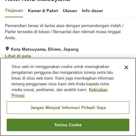
Tinjauan
Kamar & Paket
Ulasan
Info dasar
Pemandian besar di lantai atas dengan pemandangan indah /
Parkir tersedia di lokasi / Bersantai dan nikmati masa tinggal
Anda.
Kota Matsuyama, Ehime, Jepang
Lihat di peta
Sangat baik
Ulasan:
1,419
4
Situs web ini menggunakan cookie untuk meningkatkan
pengalaman pengguna dan menganalisis kinerja serta lalu
lintas di situs web kami. Kami juga membagikan informasi
Fasilitas properti
tentang penggunaan situs kami oleh Anda kepada mitra
media sosial, periklanan, dan analitik kami.
Kebijakan
Tempat parkir
Sauna
Privasi
Spa / Salon kecantikan
Restoran
Jangan Menjual Informasi Pribadi Saya
Beranda
Jepang
Ehime
Kota Matsuyama
Hotel No.1 Matsuyama
Terima Cookie
Cari kamar