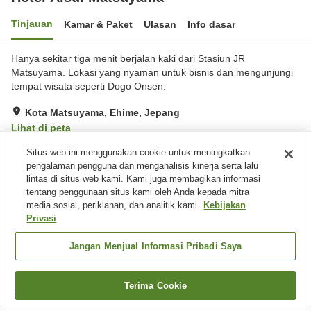
Tinjauan
Kamar & Paket
Ulasan
Info dasar
Hanya sekitar tiga menit berjalan kaki dari Stasiun JR
Matsuyama. Lokasi yang nyaman untuk bisnis dan mengunjungi
tempat wisata seperti Dogo Onsen.
Kota Matsuyama, Ehime, Jepang
Lihat di peta
Sangat baik
Ulasan:
517
3.9
Situs web ini menggunakan cookie untuk meningkatkan
pengalaman pengguna dan menganalisis kinerja serta lalu
lintas di situs web kami. Kami juga membagikan informasi
Fasilitas properti
tentang penggunaan situs kami oleh Anda kepada mitra
media sosial, periklanan, dan analitik kami.
Kebijakan
Tempat parkir
Spa / Salon kecantikan
Privasi
Restoran
Mesin penjual otomatis
Jangan Menjual Informasi Pribadi Saya
Beranda
Jepang
Ehime
Kota Matsuyama
Hotel Aisul Matsuyama
Terima Cookie
Cari kamar