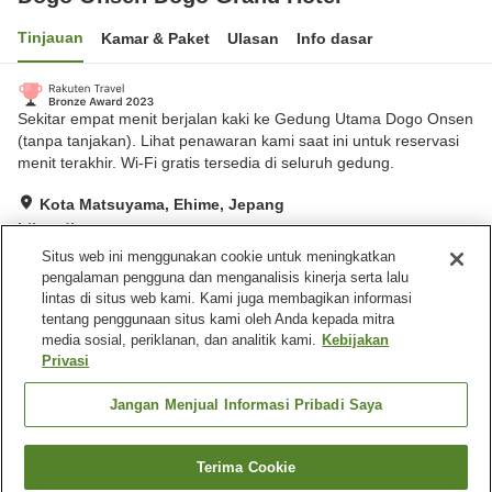
Tinjauan
Kamar & Paket
Ulasan
Info dasar
Sekitar empat menit berjalan kaki ke Gedung Utama Dogo Onsen
(tanpa tanjakan). Lihat penawaran kami saat ini untuk reservasi
menit terakhir. Wi-Fi gratis tersedia di seluruh gedung.
Kota Matsuyama, Ehime, Jepang
Lihat di peta
Situs web ini menggunakan cookie untuk meningkatkan
Sangat baik
Ulasan:
679
4.2
pengalaman pengguna dan menganalisis kinerja serta lalu
lintas di situs web kami. Kami juga membagikan informasi
tentang penggunaan situs kami oleh Anda kepada mitra
Fasilitas properti
media sosial, periklanan, dan analitik kami.
Kebijakan
Tempat parkir
Pemandian dengan
Privasi
bebatuan alami
Spa / Salon kecantikan
Kafe
Jangan Menjual Informasi Pribadi Saya
Beranda
Jepang
Ehime
Kota Matsuyama
Terima Cookie
Cari kamar
Dogo Onsen Dogo Grand Hotel